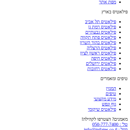
מפת אתר
פילאטיס בארץ
פילאטיס תל אביב
פילאטיס רמת גן
פילאטיס גבעתיים
פילאטיס פתח תקווה
פילאטיס בהוד השרון
פילאטיס הרצליה
פילאטיס ראשון לציון
פילאטיס חיפה
פילאטיס ירושלים
פילאטיס רחובות
טיפים ומאמרים
המגזין
טיפים
מידע מקצועי
גוף ונפש
פילאטיס שיקומי
מאמנים? הצטרפו לקהילה!
טל' : 050-777-7400
מייל : info@ipilates.co.il