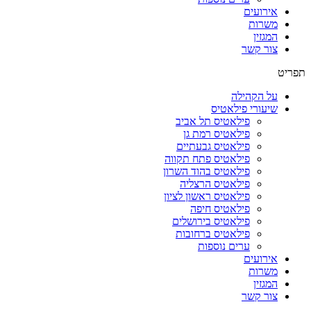
אירועים
משרות
המגזין
צור קשר
תפריט
על הקהילה
שיעורי פילאטיס
פילאטיס תל אביב
פילאטיס רמת גן
פילאטיס גבעתיים
פילאטיס פתח תקווה
פילאטיס בהוד השרון
פילאטיס הרצליה
פילאטיס ראשון לציון
פילאטיס חיפה
פילאטיס בירושלים
פילאטיס ברחובות
ערים נוספות
אירועים
משרות
המגזין
צור קשר