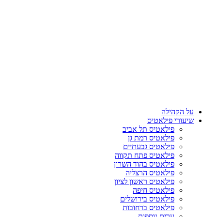
על הקהילה
שיעורי פילאטיס
פילאטיס תל אביב
פילאטיס רמת גן
פילאטיס גבעתיים
פילאטיס פתח תקווה
פילאטיס בהוד השרון
פילאטיס הרצליה
פילאטיס ראשון לציון
פילאטיס חיפה
פילאטיס בירושלים
פילאטיס ברחובות
ערים נוספות