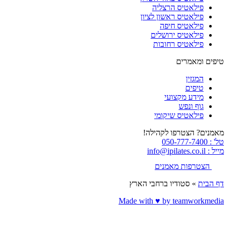
פילאטיס הרצליה
פילאטיס ראשון לציון
פילאטיס חיפה
פילאטיס ירושלים
פילאטיס רחובות
טיפים ומאמרים
המגזין
טיפים
מידע מקצועי
גוף ונפש
פילאטיס שיקומי
מאמנים? הצטרפו לקהילה!
טל' : 050-777-7400
מייל : info@ipilates.co.il
הצטרפות מאמנים
דף הבית
»
סטודיו ברחבי הארץ
Made with ♥️ by teamworkmedia