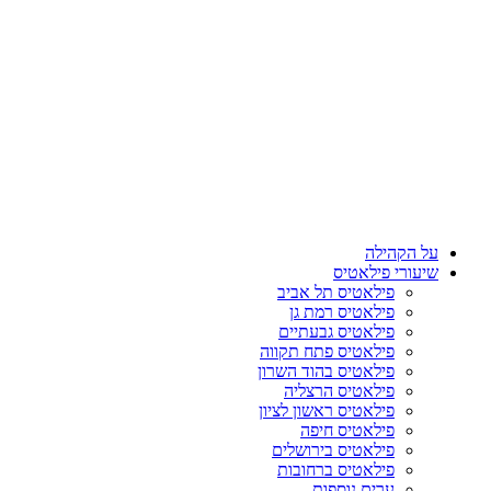
על הקהילה
שיעורי פילאטיס
פילאטיס תל אביב
פילאטיס רמת גן
פילאטיס גבעתיים
פילאטיס פתח תקווה
פילאטיס בהוד השרון
פילאטיס הרצליה
פילאטיס ראשון לציון
פילאטיס חיפה
פילאטיס בירושלים
פילאטיס ברחובות
ערים נוספות