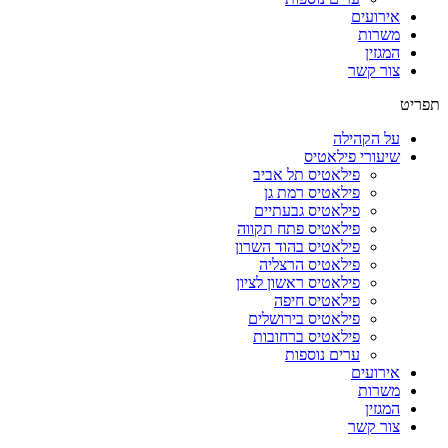
אירועים
משרות
המגזין
צור קשר
תפריט
על הקהילה
שיעורי פילאטיס
פילאטיס תל אביב
פילאטיס רמת גן
פילאטיס גבעתיים
פילאטיס פתח תקווה
פילאטיס בהוד השרון
פילאטיס הרצליה
פילאטיס ראשון לציון
פילאטיס חיפה
פילאטיס בירושלים
פילאטיס ברחובות
ערים נוספות
אירועים
משרות
המגזין
צור קשר