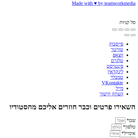
Made with ♥️ by teamworkmedia
סל קניות
פייסבוק
טוויטר
ווצאפ
טלגרם
פינטרסט
לינקדאין
טמבלר
VKontakte
מייל
העתק קישור
השאירו פרטים וכבר חוזרים אליכם מהסטודיו
שם*
טלפון*
אימייל*