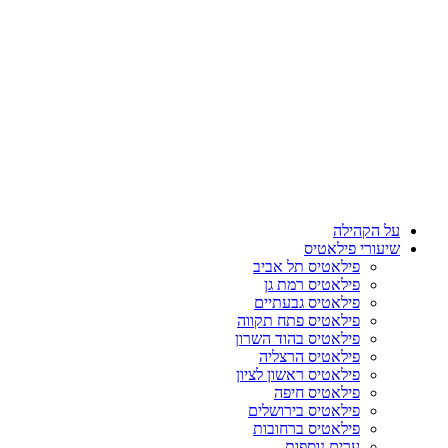
על הקהילה
שיעורי פילאטיס
פילאטיס תל אביב
פילאטיס רמת גן
פילאטיס גבעתיים
פילאטיס פתח תקווה
פילאטיס בהוד השרון
פילאטיס הרצליה
פילאטיס ראשון לציון
פילאטיס חיפה
פילאטיס בירושלים
פילאטיס ברחובות
ערים נוספות