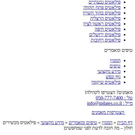
פילאטיס גבעתיים
פילאטיס פתח תקווה
פילאטיס בהוד השרון
פילאטיס הרצליה
פילאטיס ראשון לציון
פילאטיס חיפה
פילאטיס ירושלים
פילאטיס רחובות
טיפים ומאמרים
המגזין
טיפים
מידע מקצועי
גוף ונפש
פילאטיס שיקומי
מאמנים? הצטרפו לקהילה!
טל' : 050-777-7400
מייל : info@ipilates.co.il
הצטרפות מאמנים
דף הבית
»
המגזין
»
טיפים ומאמרים
»
מידע מקצועי
»
פילאטיס מכשירים
חולון – מה חובה לדעת לפני שמחפשים