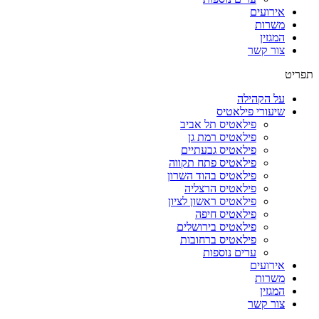
אירועים
משרות
המגזין
צור קשר
תפריט
על הקהילה
שיעורי פילאטיס
פילאטיס תל אביב
פילאטיס רמת גן
פילאטיס גבעתיים
פילאטיס פתח תקווה
פילאטיס בהוד השרון
פילאטיס הרצליה
פילאטיס ראשון לציון
פילאטיס חיפה
פילאטיס בירושלים
פילאטיס ברחובות
ערים נוספות
אירועים
משרות
המגזין
צור קשר