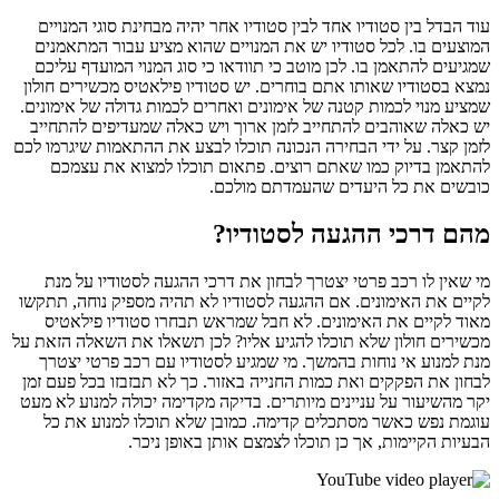
עוד הבדל בין סטודיו אחד לבין סטודיו אחר יהיה מבחינת סוגי המנויים
המוצעים בו. לכל סטודיו יש את המנויים שהוא מציע עבור המתאמנים
שמגיעים להתאמן בו. לכן מוטב כי תוודאו כי סוג המנוי המועדף עליכם
נמצא בסטודיו שאותו אתם בוחרים. יש סטודיו פילאטיס מכשירים חולון
שמציע מנוי לכמות קטנה של אימונים ואחרים לכמות גדולה של אימונים.
יש כאלה שאוהבים להתחייב לזמן ארוך ויש כאלה שמעדיפים להתחייב
לזמן קצר. על ידי הבחירה הנכונה תוכלו לבצע את ההתאמות שיגרמו לכם
להתאמן בדיוק כמו שאתם רוצים. פתאום תוכלו למצוא את עצמכם
כובשים את כל היעדים שהעמדתם מולכם.
מהם דרכי ההגעה לסטודיו?
מי שאין לו רכב פרטי יצטרך לבחון את דרכי ההגעה לסטודיו על מנת
לקיים את האימונים. אם ההגעה לסטודיו לא תהיה מספיק נוחה, תתקשו
מאוד לקיים את האימונים. לא חבל שמראש תבחרו סטודיו פילאטיס
מכשירים חולון שלא תוכלו להגיע אליו? לכן תשאלו את השאלה הזאת על
מנת למנוע אי נוחות בהמשך. מי שמגיע לסטודיו עם רכב פרטי יצטרך
לבחון את הפקקים ואת כמות החנייה באזור. כך לא תבזבזו בכל פעם זמן
יקר מהשיעור על עניינים מיותרים. בדיקה מקדימה יכולה למנוע לא מעט
עוגמת נפש כאשר מסתכלים קדימה. כמובן שלא תוכלו למנוע את כל
הבעיות הקיימות, אך כן תוכלו לצמצם אותן באופן ניכר.