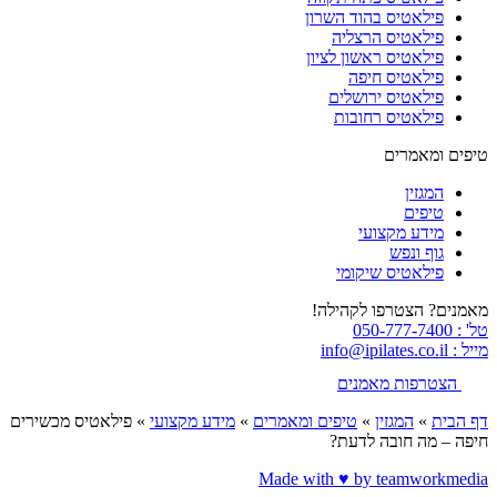
פילאטיס בהוד השרון
פילאטיס הרצליה
פילאטיס ראשון לציון
פילאטיס חיפה
פילאטיס ירושלים
פילאטיס רחובות
טיפים ומאמרים
המגזין
טיפים
מידע מקצועי
גוף ונפש
פילאטיס שיקומי
מאמנים? הצטרפו לקהילה!
טל' : 050-777-7400
מייל : info@ipilates.co.il
הצטרפות מאמנים
דף הבית
»
המגזין
»
טיפים ומאמרים
»
מידע מקצועי
»
פילאטיס מכשירים
חיפה – מה חובה לדעת?
Made with ♥️ by teamworkmedia