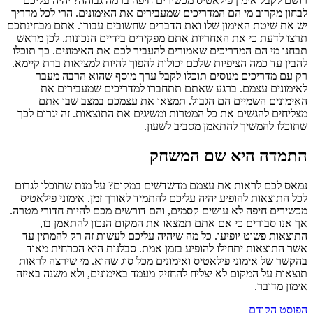
רושם לקבל אימון פילאטיס מכשירים חיפה ברמה גבוהה? יהיה עליכם
לבחון מקרוב מי הם המדריכים שמעבירים את האימונים. הרי לכל מדריך
יש את שיטת האימון שלו ואת הדברים שחשובים עבורו. אתם מבחינתכם
תרצו לדעת כי את האחריות אתם מפקידים בידיים הנכונות. לכן מראש
תבחנו מי הם המדריכים שאמורים להעביר לכם את האימונים. כך תוכלו
להבין עד כמה הציפיות שלכם יכולות להפוך להיות למציאות ברת קיימא.
רק עם מדריכים מנוסים תוכלו לקבל ערך מוסף שהוא הרבה מעבר
לאימונים עצמם. ברגע שאתם תתחברו למדריכים שמעבירים את
האימונים השמיים הם הגבול. תמצאו את עצמכם במצב שבו אתם
מצליחים להגשים את כל המטרות ומשיגים את התוצאות. זה יגרום לכך
שתוכלו להמשיך להתאמן מסביב לשעון.
התמדה היא שם המשחק
נמאס לכם לראות את עצמם מדשדשים במקום? על מנת שתוכלו לגרום
לכל התוצאות להופיע יהיה עליכם להתמיד לאורך זמן. אימוני פילאטיס
מכשירים חיפה לא עושים קסמים, והם דורשים מכם להיות חדורי מטרה.
אך אנו סבורים כי אם אתם תמצאו את המקום הנכון להתאמן בו,
התוצאות פשוט יופיעו. כל מה שיהיה עליכם לעשות זה רק להמתין עד
אשר התוצאות יתחילו להופיע בזמן אמת. סבלנות היא הכרחית מאוד
בהקשר של אימוני פילאטיס ואימונים מכל סוג שהוא. מי שירצה לראות
תוצאות על המקום לא יצליח להחזיק מעמד באימונים, ולא משנה באיזה
אימון מדובר.
הפוסט הקודם