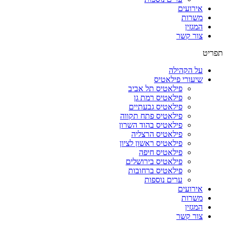
אירועים
משרות
המגזין
צור קשר
תפריט
על הקהילה
שיעורי פילאטיס
פילאטיס תל אביב
פילאטיס רמת גן
פילאטיס גבעתיים
פילאטיס פתח תקווה
פילאטיס בהוד השרון
פילאטיס הרצליה
פילאטיס ראשון לציון
פילאטיס חיפה
פילאטיס בירושלים
פילאטיס ברחובות
ערים נוספות
אירועים
משרות
המגזין
צור קשר