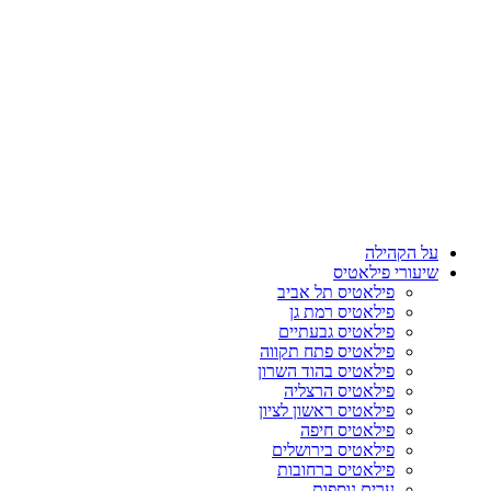
על הקהילה
שיעורי פילאטיס
פילאטיס תל אביב
פילאטיס רמת גן
פילאטיס גבעתיים
פילאטיס פתח תקווה
פילאטיס בהוד השרון
פילאטיס הרצליה
פילאטיס ראשון לציון
פילאטיס חיפה
פילאטיס בירושלים
פילאטיס ברחובות
ערים נוספות