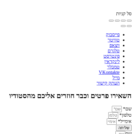
סל קניות
פייסבוק
טוויטר
ווצאפ
טלגרם
פינטרסט
לינקדאין
טמבלר
VKontakte
מייל
העתק קישור
השאירו פרטים וכבר חוזרים אליכם מהסטודיו
שם*
טלפון*
אימייל*
שליחה
שם