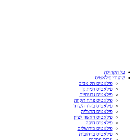
על הקהילה
שיעורי פילאטיס
פילאטיס תל אביב
פילאטיס רמת גן
פילאטיס גבעתיים
פילאטיס פתח תקווה
פילאטיס בהוד השרון
פילאטיס הרצליה
פילאטיס ראשון לציון
פילאטיס חיפה
פילאטיס בירושלים
פילאטיס ברחובות
ערים נוספות