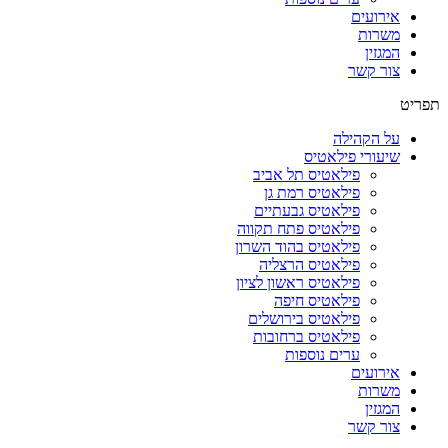
אירועים
משרות
המגזין
צור קשר
תפריט
על הקהילה
שיעורי פילאטיס
פילאטיס תל אביב
פילאטיס רמת גן
פילאטיס גבעתיים
פילאטיס פתח תקווה
פילאטיס בהוד השרון
פילאטיס הרצליה
פילאטיס ראשון לציון
פילאטיס חיפה
פילאטיס בירושלים
פילאטיס ברחובות
ערים נוספות
אירועים
משרות
המגזין
צור קשר