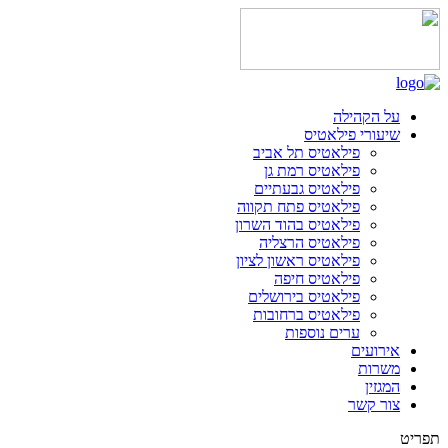
על הקהילה
שיעורי פילאטיס
פילאטיס תל אביב
פילאטיס רמת גן
פילאטיס גבעתיים
פילאטיס פתח תקווה
פילאטיס בהוד השרון
פילאטיס הרצליה
פילאטיס ראשון לציון
פילאטיס חיפה
פילאטיס בירושלים
פילאטיס ברחובות
ערים נוספות
אירועים
משרות
המגזין
צור קשר
תפריט