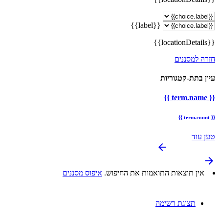
{{label}}
{{locationDetails}}
חזרה למסננים
עיון בתת-קטגוריות
{{ term.name }}
{{ term.count }}
טען עוד
arrow_backward
arrow_forward
אין תוצאות התואמות את החיפוש.
איפוס מסננים
תצוגת רשימה