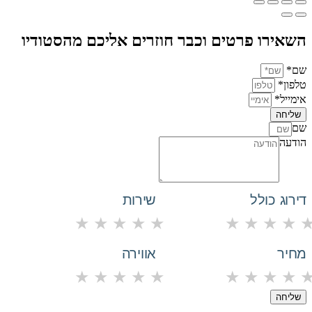
השאירו פרטים וכבר חוזרים אליכם מהסטודיו
שם*
טלפון*
אימייל*
שליחה
שם
הודעה
דירוג כולל
שירות
★
★
★
★
★
★
★
★
★
מחיר
אווירה
★
★
★
★
★
★
★
★
★
שליחה