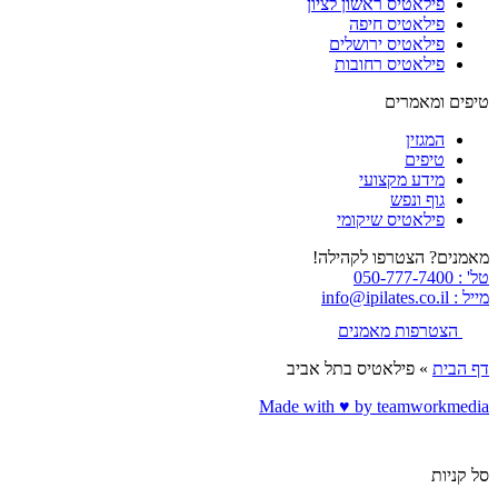
פילאטיס ראשון לציון
פילאטיס חיפה
פילאטיס ירושלים
פילאטיס רחובות
טיפים ומאמרים
המגזין
טיפים
מידע מקצועי
גוף ונפש
פילאטיס שיקומי
מאמנים? הצטרפו לקהילה!
טל' : 050-777-7400
מייל : info@ipilates.co.il
הצטרפות מאמנים
דף הבית
»
פילאטיס בתל אביב
Made with ♥️ by teamworkmedia
סל קניות