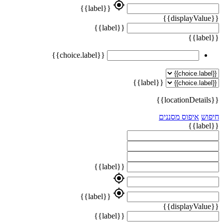
my_location
{{label}}
{{displayValue}}
{{label}}
{{label}}
{{choice.label}}
{{label}}
{{locationDetails}}
חיפוש
איפוס מסננים
{{label}}
{{label}}
my_location
my_location
{{label}}
{{displayValue}}
{{label}}