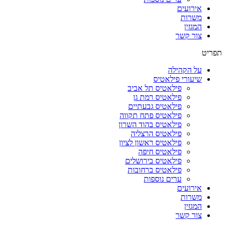
אירועים
משרות
המגזין
צור קשר
תפריט
על הקהילה
שיעורי פילאטיס
פילאטיס תל אביב
פילאטיס רמת גן
פילאטיס גבעתיים
פילאטיס פתח תקווה
פילאטיס בהוד השרון
פילאטיס הרצליה
פילאטיס ראשון לציון
פילאטיס חיפה
פילאטיס בירושלים
פילאטיס ברחובות
ערים נוספות
אירועים
משרות
המגזין
צור קשר