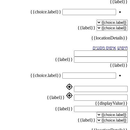
{{label}}
{{choice.label}}
{{label}}
{{locationDetails}}
חיפוש
איפוס מסננים
{{label}}
{{label}}
{{choice.label}}
my_location
my_location
{{label}}
{{displayValue}}
{{label}}
{{label}}