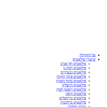
על הקהילה
שיעורי פילאטיס
פילאטיס תל אביב
פילאטיס רמת גן
פילאטיס גבעתיים
פילאטיס פתח תקווה
פילאטיס בהוד השרון
פילאטיס הרצליה
פילאטיס ראשון לציון
פילאטיס חיפה
פילאטיס בירושלים
פילאטיס ברחובות
ערים נוספות