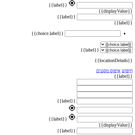
my_location
{{label}}
{{displayValue}}
{{label}}
{{label}}
{{choice.label}}
{{label}}
{{locationDetails}}
חיפוש
איפוס מסננים
{{label}}
{{label}}
my_location
my_location
{{label}}
{{displayValue}}
{{label}}