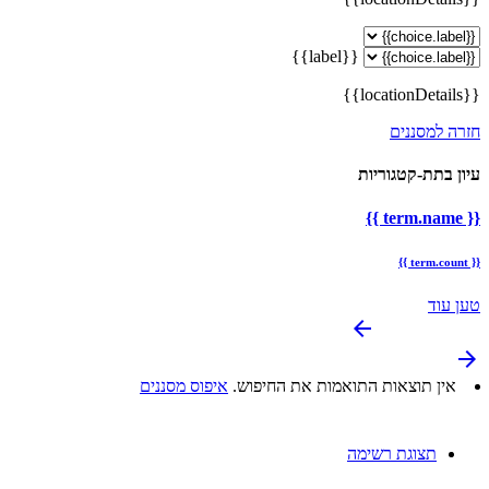
{{label}}
{{locationDetails}}
חזרה למסננים
עיון בתת-קטגוריות
{{ term.name }}
{{ term.count }}
טען עוד
arrow_backward
arrow_forward
אין תוצאות התואמות את החיפוש.
איפוס מסננים
תצוגת רשימה