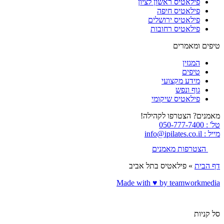
פילאטיס ראשון לציון
פילאטיס חיפה
פילאטיס ירושלים
פילאטיס רחובות
טיפים ומאמרים
המגזין
טיפים
מידע מקצועי
גוף ונפש
פילאטיס שיקומי
מאמנים? הצטרפו לקהילה!
טל' : 050-777-7400
מייל : info@ipilates.co.il
הצטרפות מאמנים
דף הבית
»
פילאטיס בתל אביב
Made with ♥️ by teamworkmedia
סל קניות