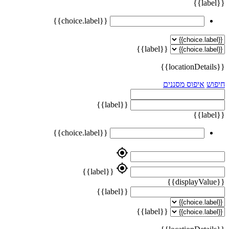
{{label}}
{{choice.label}}
{{label}}
{{locationDetails}}
חיפוש
איפוס מסננים
{{label}}
{{label}}
{{choice.label}}
my_location
my_location
{{label}}
{{displayValue}}
{{label}}
{{label}}