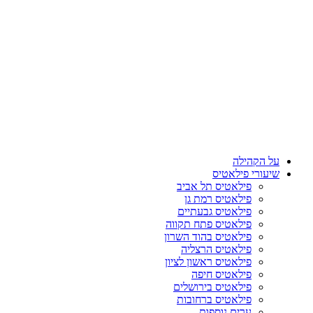
על הקהילה
שיעורי פילאטיס
פילאטיס תל אביב
פילאטיס רמת גן
פילאטיס גבעתיים
פילאטיס פתח תקווה
פילאטיס בהוד השרון
פילאטיס הרצליה
פילאטיס ראשון לציון
פילאטיס חיפה
פילאטיס בירושלים
פילאטיס ברחובות
ערים נוספות