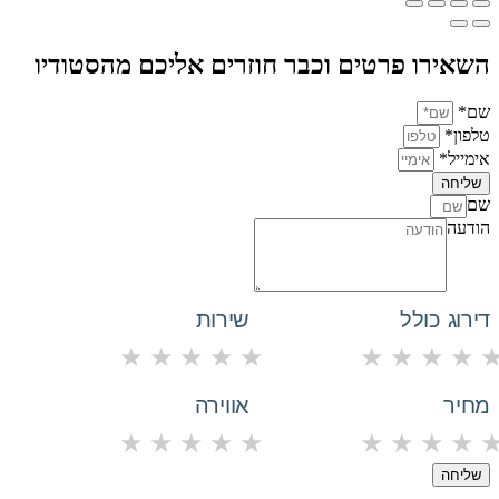
השאירו פרטים וכבר חוזרים אליכם מהסטודיו
שם*
טלפון*
אימייל*
שליחה
שם
הודעה
דירוג כולל
שירות
★
★
★
★
★
★
★
★
★
מחיר
אווירה
★
★
★
★
★
★
★
★
★
שליחה