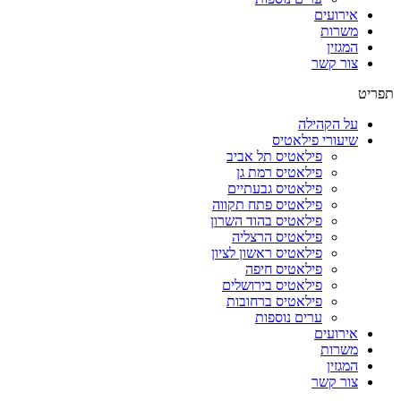
אירועים
משרות
המגזין
צור קשר
תפריט
על הקהילה
שיעורי פילאטיס
פילאטיס תל אביב
פילאטיס רמת גן
פילאטיס גבעתיים
פילאטיס פתח תקווה
פילאטיס בהוד השרון
פילאטיס הרצליה
פילאטיס ראשון לציון
פילאטיס חיפה
פילאטיס בירושלים
פילאטיס ברחובות
ערים נוספות
אירועים
משרות
המגזין
צור קשר