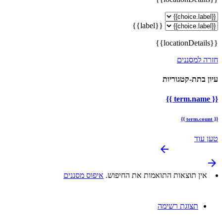
{{label}}
{{locationDetails}}
חזרה למסננים
עיון בתת-קטגוריות
{{ term.name }}
{{ term.count }}
טען עוד
arrow_backward
arrow_forward
אין תוצאות התואמות את החיפוש.
איפוס מסננים
תצוגת רשימה