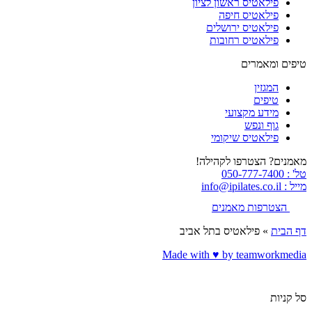
פילאטיס ראשון לציון
פילאטיס חיפה
פילאטיס ירושלים
פילאטיס רחובות
טיפים ומאמרים
המגזין
טיפים
מידע מקצועי
גוף ונפש
פילאטיס שיקומי
מאמנים? הצטרפו לקהילה!
טל' : 050-777-7400
מייל : info@ipilates.co.il
הצטרפות מאמנים
דף הבית
»
פילאטיס בתל אביב
Made with ♥️ by teamworkmedia
סל קניות