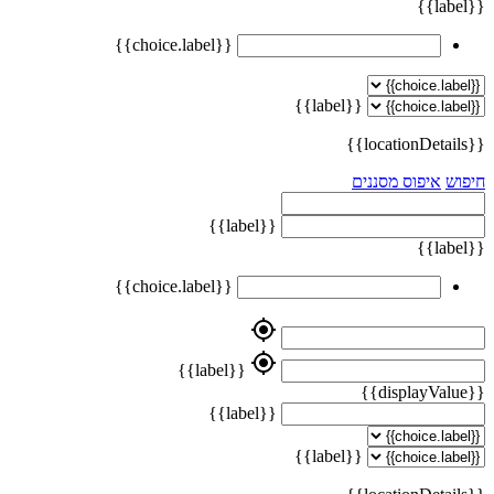
{{label}}
{{choice.label}}
{{label}}
{{locationDetails}}
חיפוש
איפוס מסננים
{{label}}
{{label}}
{{choice.label}}
my_location
my_location
{{label}}
{{displayValue}}
{{label}}
{{label}}