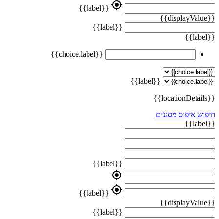
my_location
{{label}}
{{displayValue}}
{{label}}
{{label}}
{{choice.label}}
{{label}}
{{locationDetails}}
חיפוש
איפוס מסננים
{{label}}
{{label}}
my_location
my_location
{{label}}
{{displayValue}}
{{label}}