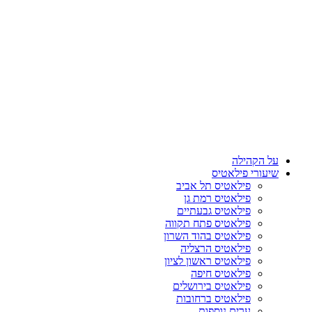
על הקהילה
שיעורי פילאטיס
פילאטיס תל אביב
פילאטיס רמת גן
פילאטיס גבעתיים
פילאטיס פתח תקווה
פילאטיס בהוד השרון
פילאטיס הרצליה
פילאטיס ראשון לציון
פילאטיס חיפה
פילאטיס בירושלים
פילאטיס ברחובות
ערים נוספות