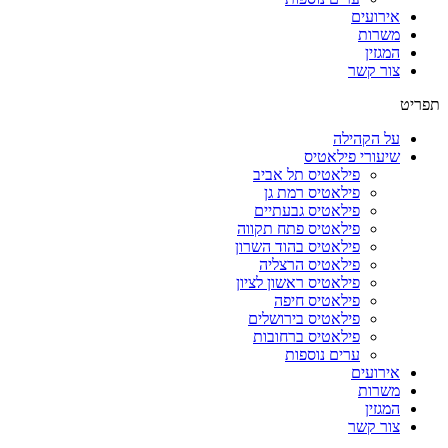
אירועים
משרות
המגזין
צור קשר
תפריט
על הקהילה
שיעורי פילאטיס
פילאטיס תל אביב
פילאטיס רמת גן
פילאטיס גבעתיים
פילאטיס פתח תקווה
פילאטיס בהוד השרון
פילאטיס הרצליה
פילאטיס ראשון לציון
פילאטיס חיפה
פילאטיס בירושלים
פילאטיס ברחובות
ערים נוספות
אירועים
משרות
המגזין
צור קשר