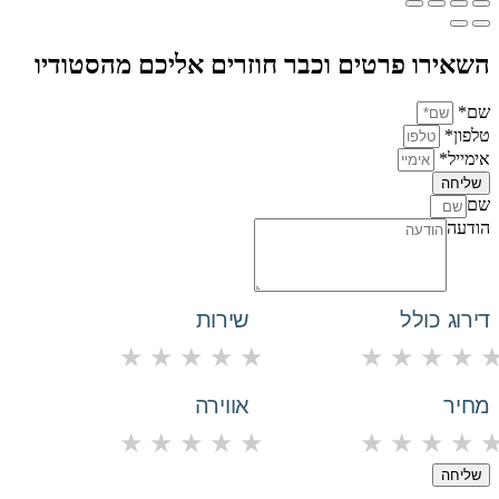
השאירו פרטים וכבר חוזרים אליכם מהסטודיו
שם*
טלפון*
אימייל*
שליחה
שם
הודעה
דירוג כולל
שירות
★
★
★
★
★
★
★
★
★
מחיר
אווירה
★
★
★
★
★
★
★
★
★
שליחה