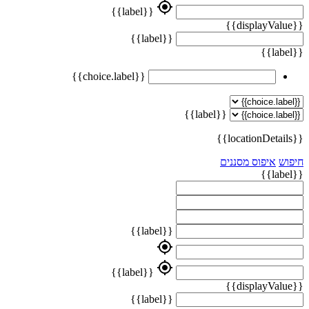
my_location
{{label}}
{{displayValue}}
{{label}}
{{label}}
{{choice.label}}
{{label}}
{{locationDetails}}
חיפוש
איפוס מסננים
{{label}}
{{label}}
my_location
my_location
{{label}}
{{displayValue}}
{{label}}