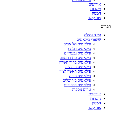
אירועים
משרות
המגזין
צור קשר
תפריט
על הקהילה
שיעורי פילאטיס
פילאטיס תל אביב
פילאטיס רמת גן
פילאטיס גבעתיים
פילאטיס פתח תקווה
פילאטיס בהוד השרון
פילאטיס הרצליה
פילאטיס ראשון לציון
פילאטיס חיפה
פילאטיס בירושלים
פילאטיס ברחובות
ערים נוספות
אירועים
משרות
המגזין
צור קשר