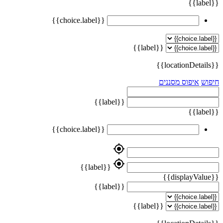
{{label}}
{{choice.label}}
{{label}}
{{locationDetails}}
חיפוש
איפוס מסננים
{{label}}
{{label}}
{{choice.label}}
my_location
my_location
{{label}}
{{displayValue}}
{{label}}
{{label}}