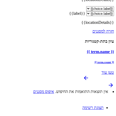
{{label}}
{{locationDetails}}
חזרה למסננים
עיון בתת-קטגוריות
{{ term.name }}
{{ term.count }}
טען עוד
arrow_backward
arrow_forward
אין תוצאות התואמות את החיפוש.
איפוס מסננים
תצוגת רשימה