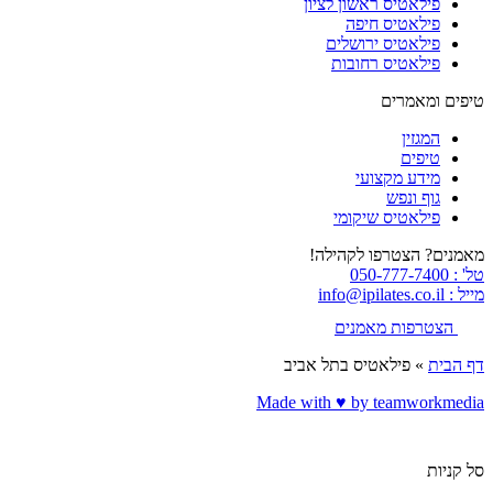
פילאטיס ראשון לציון
פילאטיס חיפה
פילאטיס ירושלים
פילאטיס רחובות
טיפים ומאמרים
המגזין
טיפים
מידע מקצועי
גוף ונפש
פילאטיס שיקומי
מאמנים? הצטרפו לקהילה!
טל' : 050-777-7400
מייל : info@ipilates.co.il
הצטרפות מאמנים
דף הבית
»
פילאטיס בתל אביב
Made with ♥️ by teamworkmedia
סל קניות