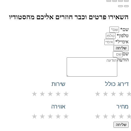
השאירו פרטים וכבר חוזרים אליכם מהסטודיו
שם*
טלפון*
אימייל*
שליחה
שם
הודעה
דירוג כולל
שירות
★
★
★
★
★
★
★
★
★
מחיר
אווירה
★
★
★
★
★
★
★
★
★
שליחה