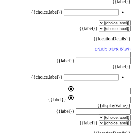
{{label}}
{{choice.label}}
{{label}}
{{locationDetails}}
חיפוש
איפוס מסננים
{{label}}
{{label}}
{{choice.label}}
my_location
my_location
{{label}}
{{displayValue}}
{{label}}
{{label}}