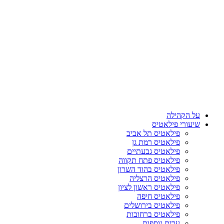
על הקהילה
שיעורי פילאטיס
פילאטיס תל אביב
פילאטיס רמת גן
פילאטיס גבעתיים
פילאטיס פתח תקווה
פילאטיס בהוד השרון
פילאטיס הרצליה
פילאטיס ראשון לציון
פילאטיס חיפה
פילאטיס בירושלים
פילאטיס ברחובות
ערים נוספות