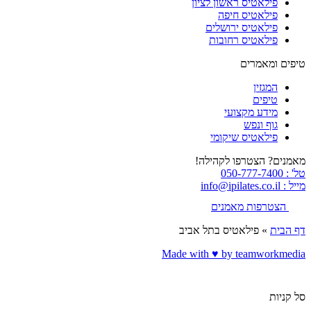
פילאטיס ראשון לציון
פילאטיס חיפה
פילאטיס ירושלים
פילאטיס רחובות
טיפים ומאמרים
המגזין
טיפים
מידע מקצועי
גוף ונפש
פילאטיס שיקומי
מאמנים? הצטרפו לקהילה!
טל' : 050-777-7400
מייל : info@ipilates.co.il
הצטרפות מאמנים
דף הבית
»
פילאטיס בתל אביב
Made with ♥️ by teamworkmedia
סל קניות