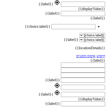
my_location
{{label}}
{{displayValue}}
{{label}}
{{label}}
{{choice.label}}
{{label}}
{{locationDetails}}
חיפוש
איפוס מסננים
{{label}}
{{label}}
my_location
my_location
{{label}}
{{displayValue}}
{{label}}