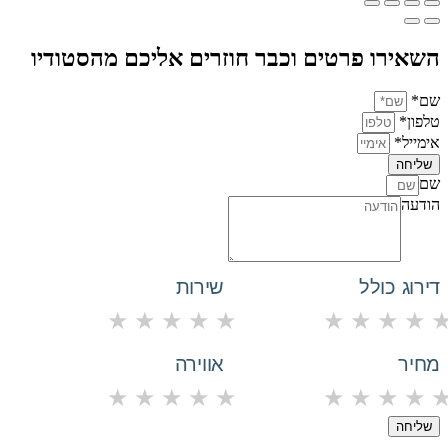
השאירו פרטים וכבר חוזרים אליכם מהסטודיו
שם*
טלפון*
אימייל*
שליחה
שם
הודעה
דירוג כולל
שירות
★
★
★
★
★
★
★
★
★
מחיר
אווירה
★
★
★
★
★
★
★
★
★
שליחה