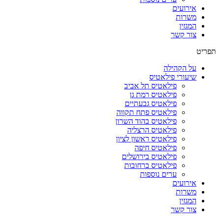
אירועים
משרות
המגזין
צור קשר
תפריט
על הקהילה
שיעורי פילאטיס
פילאטיס תל אביב
פילאטיס רמת גן
פילאטיס גבעתיים
פילאטיס פתח תקווה
פילאטיס בהוד השרון
פילאטיס הרצליה
פילאטיס ראשון לציון
פילאטיס חיפה
פילאטיס בירושלים
פילאטיס ברחובות
ערים נוספות
אירועים
משרות
המגזין
צור קשר