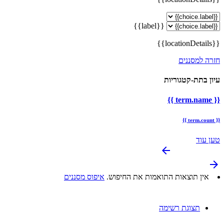
{{label}}
{{locationDetails}}
חזרה למסננים
עיון בתת-קטגוריות
{{ term.name }}
{{ term.count }}
טען עוד
arrow_backward
arrow_forward
אין תוצאות התואמות את החיפוש.
איפוס מסננים
תצוגת רשימה