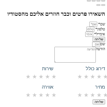
השאירו פרטים וכבר חוזרים אליכם מהסטודיו
שם*
טלפון*
אימייל*
שליחה
שם
הודעה
דירוג כולל
שירות
★
★
★
★
★
★
★
★
★
מחיר
אווירה
★
★
★
★
★
★
★
★
★
שליחה