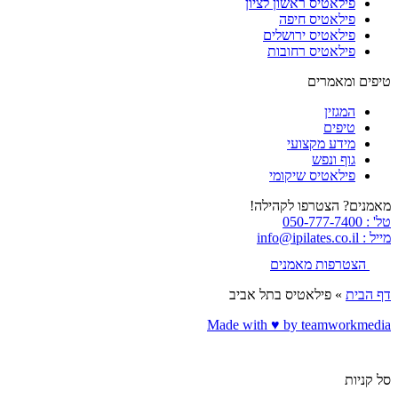
פילאטיס ראשון לציון
פילאטיס חיפה
פילאטיס ירושלים
פילאטיס רחובות
טיפים ומאמרים
המגזין
טיפים
מידע מקצועי
גוף ונפש
פילאטיס שיקומי
מאמנים? הצטרפו לקהילה!
טל' : 050-777-7400
מייל : info@ipilates.co.il
הצטרפות מאמנים
דף הבית
»
פילאטיס בתל אביב
Made with ♥️ by teamworkmedia
סל קניות