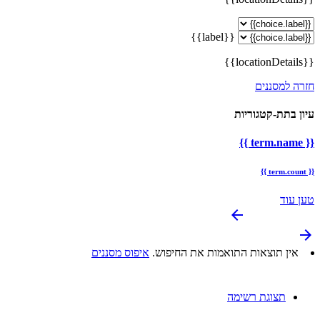
{{label}}
{{locationDetails}}
חזרה למסננים
עיון בתת-קטגוריות
{{ term.name }}
{{ term.count }}
טען עוד
arrow_backward
arrow_forward
אין תוצאות התואמות את החיפוש.
איפוס מסננים
תצוגת רשימה