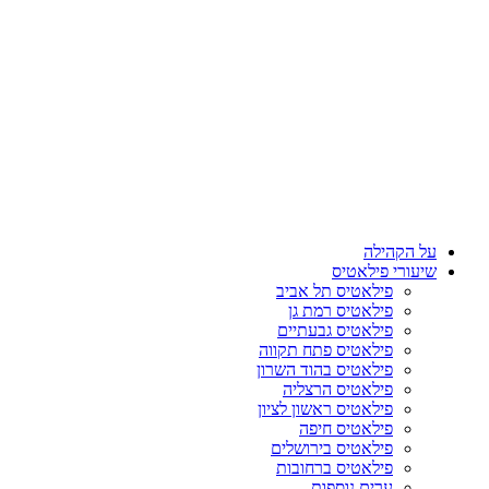
על הקהילה
שיעורי פילאטיס
פילאטיס תל אביב
פילאטיס רמת גן
פילאטיס גבעתיים
פילאטיס פתח תקווה
פילאטיס בהוד השרון
פילאטיס הרצליה
פילאטיס ראשון לציון
פילאטיס חיפה
פילאטיס בירושלים
פילאטיס ברחובות
ערים נוספות