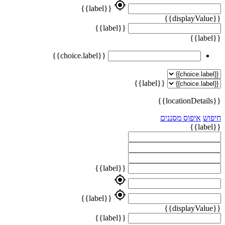
my_location
{{label}}
{{displayValue}}
{{label}}
{{label}}
{{choice.label}}
{{label}}
{{locationDetails}}
חיפוש
איפוס מסננים
{{label}}
{{label}}
my_location
my_location
{{label}}
{{displayValue}}
{{label}}