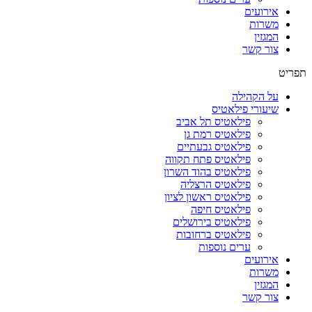
אירועים
משרות
המגזין
צור קשר
תפריט
על הקהילה
שיעורי פילאטיס
פילאטיס תל אביב
פילאטיס רמת גן
פילאטיס גבעתיים
פילאטיס פתח תקווה
פילאטיס בהוד השרון
פילאטיס הרצליה
פילאטיס ראשון לציון
פילאטיס חיפה
פילאטיס בירושלים
פילאטיס ברחובות
ערים נוספות
אירועים
משרות
המגזין
צור קשר