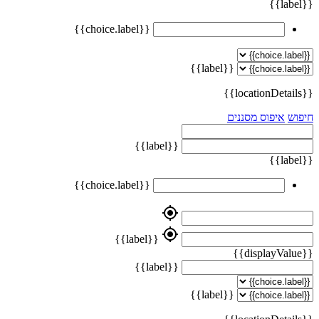
{{label}}
{{choice.label}}
{{label}}
{{locationDetails}}
חיפוש
איפוס מסננים
{{label}}
{{label}}
{{choice.label}}
my_location
my_location
{{label}}
{{displayValue}}
{{label}}
{{label}}