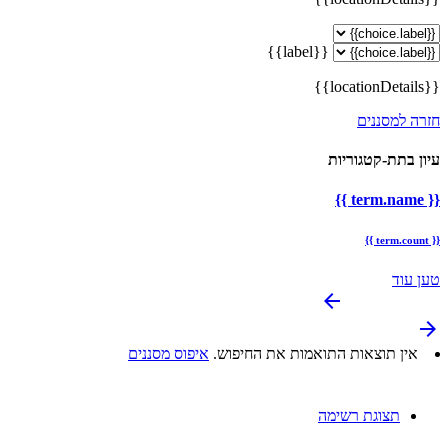
{{label}}
{{locationDetails}}
חזרה למסננים
עיון בתת-קטגוריות
{{ term.name }}
{{ term.count }}
טען עוד
arrow_backward
arrow_forward
אין תוצאות התואמות את החיפוש.
איפוס מסננים
תצוגת רשימה