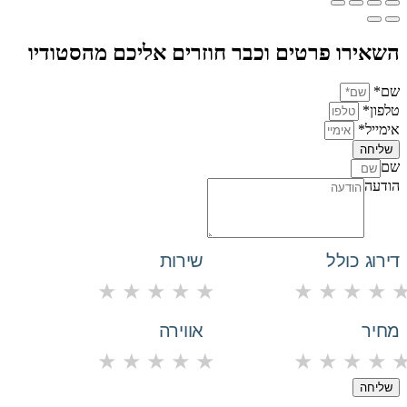
השאירו פרטים וכבר חוזרים אליכם מהסטודיו
שם*
טלפון*
אימייל*
שליחה
שם
הודעה
דירוג כולל
שירות
★
★
★
★
★
★
★
★
★
מחיר
אווירה
★
★
★
★
★
★
★
★
★
שליחה