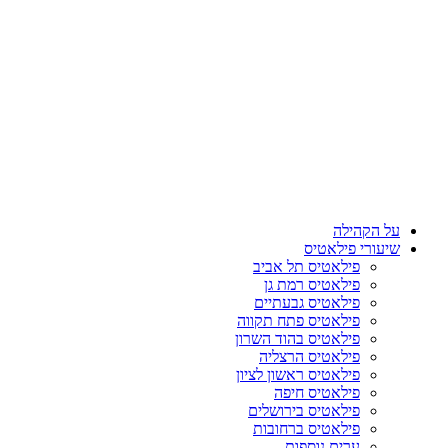
על הקהילה
שיעורי פילאטיס
פילאטיס תל אביב
פילאטיס רמת גן
פילאטיס גבעתיים
פילאטיס פתח תקווה
פילאטיס בהוד השרון
פילאטיס הרצליה
פילאטיס ראשון לציון
פילאטיס חיפה
פילאטיס בירושלים
פילאטיס ברחובות
ערים נוספות