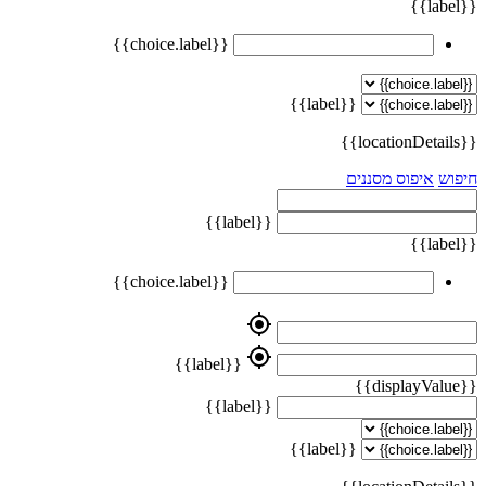
{{label}}
{{choice.label}}
{{label}}
{{locationDetails}}
חיפוש
איפוס מסננים
{{label}}
{{label}}
{{choice.label}}
my_location
my_location
{{label}}
{{displayValue}}
{{label}}
{{label}}