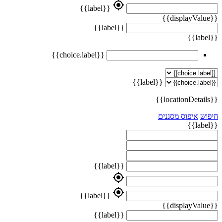
my_location
{{label}}
{{displayValue}}
{{label}}
{{label}}
{{choice.label}}
{{label}}
{{locationDetails}}
חיפוש
איפוס מסננים
{{label}}
{{label}}
my_location
my_location
{{label}}
{{displayValue}}
{{label}}