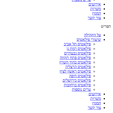
אירועים
משרות
המגזין
צור קשר
תפריט
על הקהילה
שיעורי פילאטיס
פילאטיס תל אביב
פילאטיס רמת גן
פילאטיס גבעתיים
פילאטיס פתח תקווה
פילאטיס בהוד השרון
פילאטיס הרצליה
פילאטיס ראשון לציון
פילאטיס חיפה
פילאטיס בירושלים
פילאטיס ברחובות
ערים נוספות
אירועים
משרות
המגזין
צור קשר