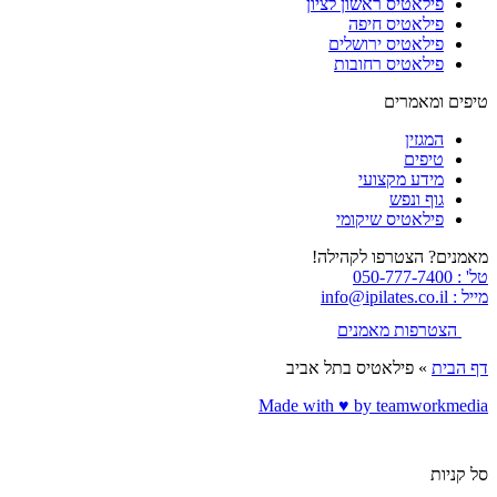
פילאטיס ראשון לציון
פילאטיס חיפה
פילאטיס ירושלים
פילאטיס רחובות
טיפים ומאמרים
המגזין
טיפים
מידע מקצועי
גוף ונפש
פילאטיס שיקומי
מאמנים? הצטרפו לקהילה!
טל' : 050-777-7400
מייל : info@ipilates.co.il
הצטרפות מאמנים
דף הבית
»
פילאטיס בתל אביב
Made with ♥️ by teamworkmedia
סל קניות