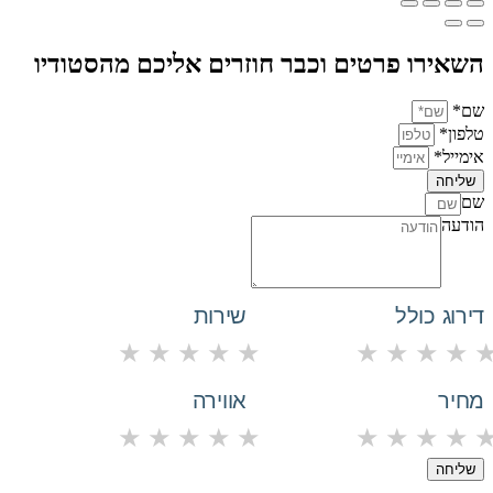
השאירו פרטים וכבר חוזרים אליכם מהסטודיו
שם*
טלפון*
אימייל*
שליחה
שם
הודעה
דירוג כולל
שירות
★
★
★
★
★
★
★
★
★
מחיר
אווירה
★
★
★
★
★
★
★
★
★
שליחה