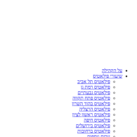
על הקהילה
שיעורי פילאטיס
פילאטיס תל אביב
פילאטיס רמת גן
פילאטיס גבעתיים
פילאטיס פתח תקווה
פילאטיס בהוד השרון
פילאטיס הרצליה
פילאטיס ראשון לציון
פילאטיס חיפה
פילאטיס בירושלים
פילאטיס ברחובות
ערים נוספות