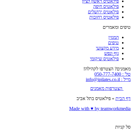
פילאטיס ראשון לציון
פילאטיס חיפה
פילאטיס ירושלים
פילאטיס רחובות
טיפים ומאמרים
המגזין
טיפים
מידע מקצועי
גוף ונפש
פילאטיס שיקומי
מאמנים? הצטרפו לקהילה!
טל' : 050-777-7400
מייל : info@ipilates.co.il
הצטרפות מאמנים
דף הבית
»
פילאטיס בתל אביב
Made with ♥️ by teamworkmedia
סל קניות