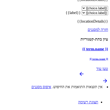
{{label}}
{{locationDetails}}
חזרה למסננים
עיון בתת-קטגוריות
{{ term.name }}
{{ term.count }}
טען עוד
arrow_backward
arrow_forward
אין תוצאות התואמות את החיפוש.
איפוס מסננים
תצוגת רשימה