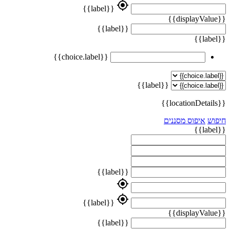
my_location
{{label}}
{{displayValue}}
{{label}}
{{label}}
{{choice.label}}
{{label}}
{{locationDetails}}
חיפוש
איפוס מסננים
{{label}}
{{label}}
my_location
my_location
{{label}}
{{displayValue}}
{{label}}