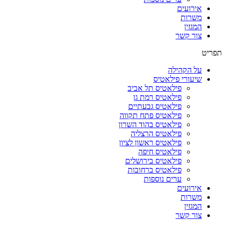
אירועים
משרות
המגזין
צור קשר
תפריט
על הקהילה
שיעורי פילאטיס
פילאטיס תל אביב
פילאטיס רמת גן
פילאטיס גבעתיים
פילאטיס פתח תקווה
פילאטיס בהוד השרון
פילאטיס הרצליה
פילאטיס ראשון לציון
פילאטיס חיפה
פילאטיס בירושלים
פילאטיס ברחובות
ערים נוספות
אירועים
משרות
המגזין
צור קשר