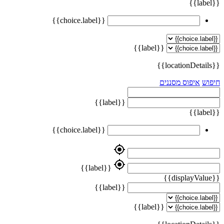
{{label}}
{{choice.label}}
{{label}}
{{locationDetails}}
חיפוש
איפוס מסננים
{{label}}
{{label}}
{{choice.label}}
my_location
my_location
{{label}}
{{displayValue}}
{{label}}
{{label}}