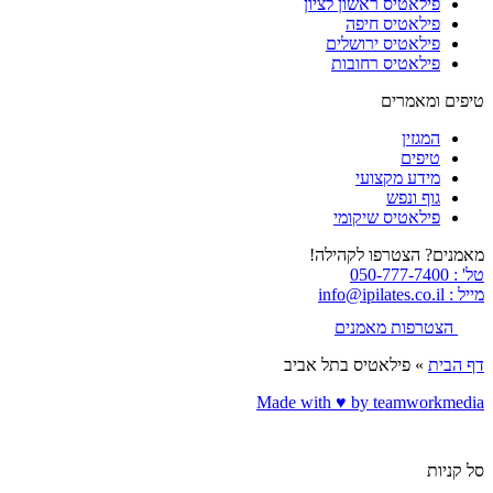
פילאטיס ראשון לציון
פילאטיס חיפה
פילאטיס ירושלים
פילאטיס רחובות
טיפים ומאמרים
המגזין
טיפים
מידע מקצועי
גוף ונפש
פילאטיס שיקומי
מאמנים? הצטרפו לקהילה!
טל' : 050-777-7400
מייל : info@ipilates.co.il
הצטרפות מאמנים
דף הבית
»
פילאטיס בתל אביב
Made with ♥️ by teamworkmedia
סל קניות