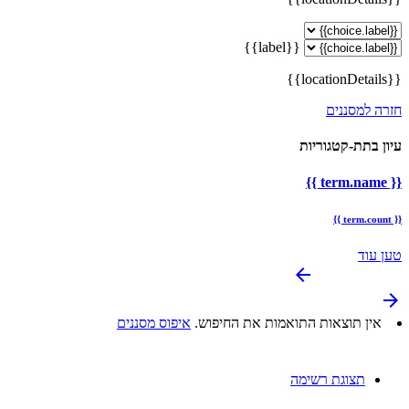
{{label}}
{{locationDetails}}
חזרה למסננים
עיון בתת-קטגוריות
{{ term.name }}
{{ term.count }}
טען עוד
arrow_backward
arrow_forward
אין תוצאות התואמות את החיפוש.
איפוס מסננים
תצוגת רשימה