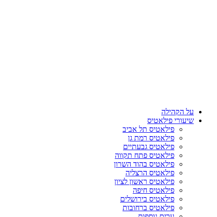
על הקהילה
שיעורי פילאטיס
פילאטיס תל אביב
פילאטיס רמת גן
פילאטיס גבעתיים
פילאטיס פתח תקווה
פילאטיס בהוד השרון
פילאטיס הרצליה
פילאטיס ראשון לציון
פילאטיס חיפה
פילאטיס בירושלים
פילאטיס ברחובות
ערים נוספות