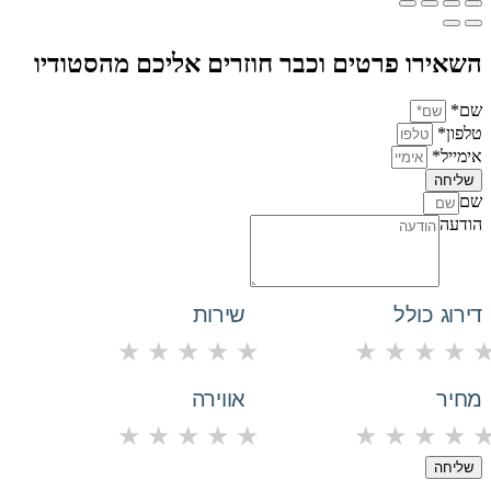
השאירו פרטים וכבר חוזרים אליכם מהסטודיו
שם*
טלפון*
אימייל*
שליחה
שם
הודעה
דירוג כולל
שירות
★
★
★
★
★
★
★
★
★
מחיר
אווירה
★
★
★
★
★
★
★
★
★
שליחה