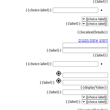
{{label}}
{{choice.label}}
{{label}}
{{locationDetails}}
חיפוש
איפוס מסננים
{{label}}
{{label}}
{{choice.label}}
my_location
my_location
{{label}}
{{displayValue}}
{{label}}
{{label}}