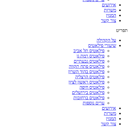
אירועים
משרות
המגזין
צור קשר
תפריט
על הקהילה
שיעורי פילאטיס
פילאטיס תל אביב
פילאטיס רמת גן
פילאטיס גבעתיים
פילאטיס פתח תקווה
פילאטיס בהוד השרון
פילאטיס הרצליה
פילאטיס ראשון לציון
פילאטיס חיפה
פילאטיס בירושלים
פילאטיס ברחובות
ערים נוספות
אירועים
משרות
המגזין
צור קשר