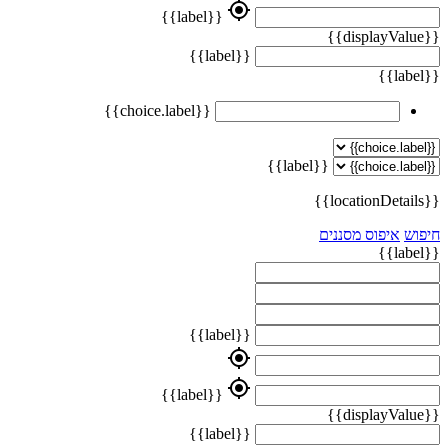
my_location
{{label}}
{{displayValue}}
{{label}}
{{label}}
{{choice.label}}
{{label}}
{{locationDetails}}
חיפוש
איפוס מסננים
{{label}}
{{label}}
my_location
my_location
{{label}}
{{displayValue}}
{{label}}