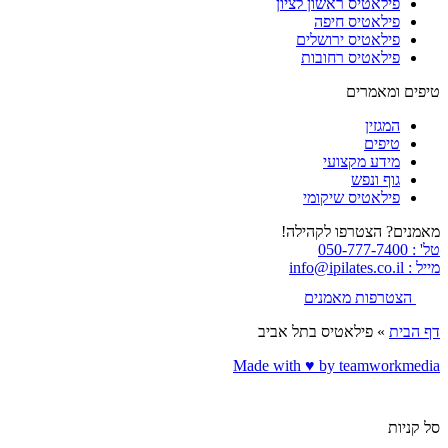
פילאטיס ראשון לציון
פילאטיס חיפה
פילאטיס ירושלים
פילאטיס רחובות
טיפים ומאמרים
המגזין
טיפים
מידע מקצועי
גוף ונפש
פילאטיס שיקומי
מאמנים? הצטרפו לקהילה!
טל' : 050-777-7400
מייל : info@ipilates.co.il
הצטרפות מאמנים
דף הבית
»
פילאטיס בתל אביב
Made with ♥️ by teamworkmedia
סל קניות