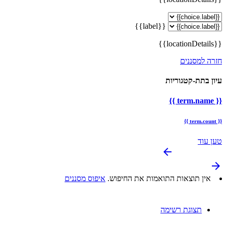
{{label}}
{{locationDetails}}
חזרה למסננים
עיון בתת-קטגוריות
{{ term.name }}
{{ term.count }}
טען עוד
arrow_backward
arrow_forward
אין תוצאות התואמות את החיפוש.
איפוס מסננים
תצוגת רשימה