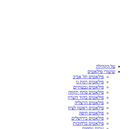
על הקהילה
שיעורי פילאטיס
פילאטיס תל אביב
פילאטיס רמת גן
פילאטיס גבעתיים
פילאטיס פתח תקווה
פילאטיס בהוד השרון
פילאטיס הרצליה
פילאטיס ראשון לציון
פילאטיס חיפה
פילאטיס בירושלים
פילאטיס ברחובות
ערים נוספות