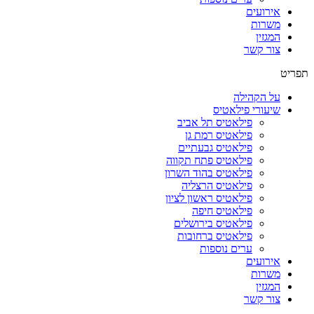
אירועים
משרות
המגזין
צור קשר
תפריט
על הקהילה
שיעורי פילאטיס
פילאטיס תל אביב
פילאטיס רמת גן
פילאטיס גבעתיים
פילאטיס פתח תקווה
פילאטיס בהוד השרון
פילאטיס הרצליה
פילאטיס ראשון לציון
פילאטיס חיפה
פילאטיס בירושלים
פילאטיס ברחובות
ערים נוספות
אירועים
משרות
המגזין
צור קשר