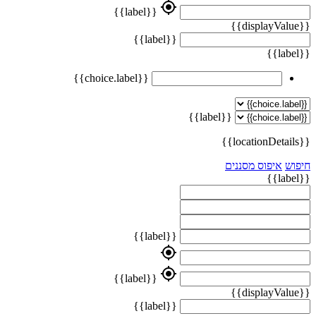
my_location
{{label}}
{{displayValue}}
{{label}}
{{label}}
{{choice.label}}
{{label}}
{{locationDetails}}
חיפוש
איפוס מסננים
{{label}}
{{label}}
my_location
my_location
{{label}}
{{displayValue}}
{{label}}