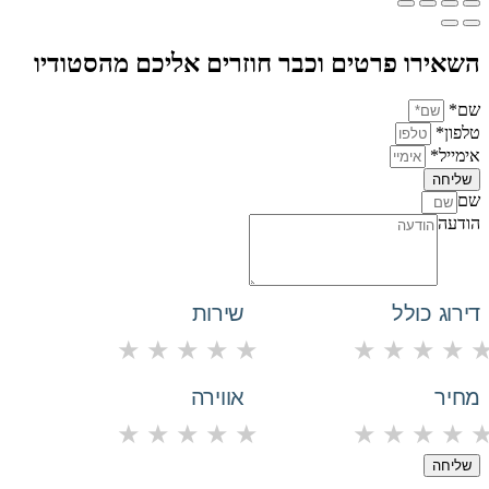
השאירו פרטים וכבר חוזרים אליכם מהסטודיו
שם*
טלפון*
אימייל*
שליחה
שם
הודעה
דירוג כולל
שירות
★
★
★
★
★
★
★
★
★
מחיר
אווירה
★
★
★
★
★
★
★
★
★
שליחה