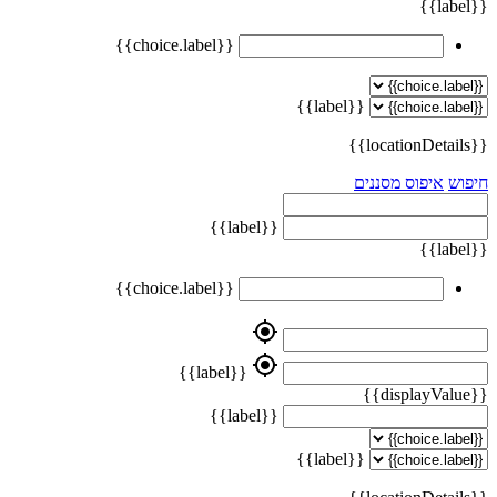
{{label}}
{{choice.label}}
{{label}}
{{locationDetails}}
חיפוש
איפוס מסננים
{{label}}
{{label}}
{{choice.label}}
my_location
my_location
{{label}}
{{displayValue}}
{{label}}
{{label}}