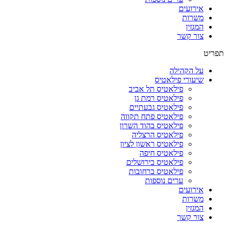
אירועים
משרות
המגזין
צור קשר
תפריט
על הקהילה
שיעורי פילאטיס
פילאטיס תל אביב
פילאטיס רמת גן
פילאטיס גבעתיים
פילאטיס פתח תקווה
פילאטיס בהוד השרון
פילאטיס הרצליה
פילאטיס ראשון לציון
פילאטיס חיפה
פילאטיס בירושלים
פילאטיס ברחובות
ערים נוספות
אירועים
משרות
המגזין
צור קשר