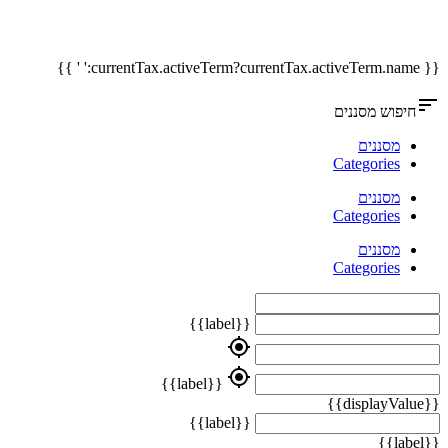
{{ currentTax.activeTerm?currentTax.activeTerm.name:' ' }}
sort
חיפוש מסננים
מסננים
Categories
מסננים
Categories
מסננים
Categories
{{label}}
my_location
my_location
{{label}}
{{displayValue}}
{{label}}
{{label}}