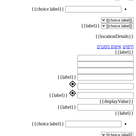
{{choice.label}}
{{label}}
{{locationDetails}}
חיפוש
איפוס מסננים
{{label}}
{{label}}
my_location
my_location
{{label}}
{{displayValue}}
{{label}}
{{label}}
{{choice.label}}