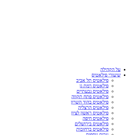
על הקהילה
שיעורי פילאטיס
פילאטיס תל אביב
פילאטיס רמת גן
פילאטיס גבעתיים
פילאטיס פתח תקווה
פילאטיס בהוד השרון
פילאטיס הרצליה
פילאטיס ראשון לציון
פילאטיס חיפה
פילאטיס בירושלים
פילאטיס ברחובות
ערים נוספות