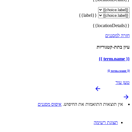
{{label}}
{{locationDetails}}
חזרה למסננים
עיון בתת-קטגוריות
{{ term.name }}
{{ term.count }}
טען עוד
arrow_backward
arrow_forward
אין תוצאות התואמות את החיפוש.
איפוס מסננים
תצוגת רשימה