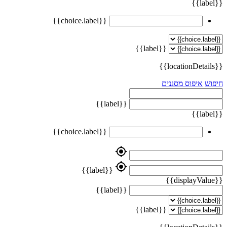
{{label}}
{{choice.label}}
{{label}}
{{locationDetails}}
חיפוש
איפוס מסננים
{{label}}
{{label}}
{{choice.label}}
my_location
my_location
{{label}}
{{displayValue}}
{{label}}
{{label}}