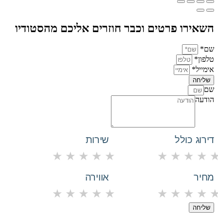
השאירו פרטים וכבר חוזרים אליכם מהסטודיו
שם*
טלפון*
אימייל*
שליחה
שם
הודעה
דירוג כולל
שירות
★
★
★
★
★
★
★
★
★
מחיר
אווירה
★
★
★
★
★
★
★
★
★
שליחה