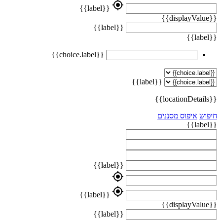
my_location
{{label}}
{{displayValue}}
{{label}}
{{label}}
{{choice.label}}
{{label}}
{{locationDetails}}
חיפוש
איפוס מסננים
{{label}}
{{label}}
my_location
my_location
{{label}}
{{displayValue}}
{{label}}