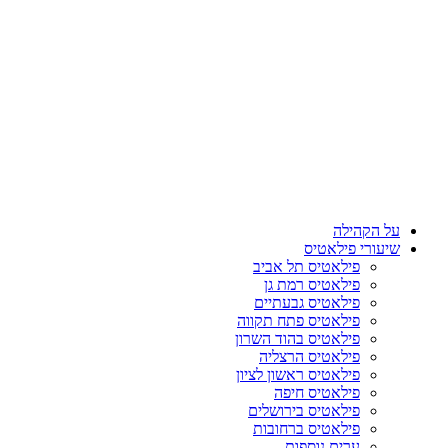
על הקהילה
שיעורי פילאטיס
פילאטיס תל אביב
פילאטיס רמת גן
פילאטיס גבעתיים
פילאטיס פתח תקווה
פילאטיס בהוד השרון
פילאטיס הרצליה
פילאטיס ראשון לציון
פילאטיס חיפה
פילאטיס בירושלים
פילאטיס ברחובות
ערים נוספות