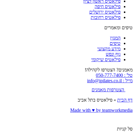
פילאטיס ראשון לציון
פילאטיס חיפה
פילאטיס ירושלים
פילאטיס רחובות
טיפים ומאמרים
המגזין
טיפים
מידע מקצועי
גוף ונפש
פילאטיס שיקומי
מאמנים? הצטרפו לקהילה!
טל' : 050-777-7400
מייל : info@ipilates.co.il
הצטרפות מאמנים
דף הבית
»
פילאטיס בתל אביב
Made with ♥️ by teamworkmedia
סל קניות