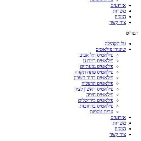
אירועים
משרות
המגזין
צור קשר
תפריט
על הקהילה
שיעורי פילאטיס
פילאטיס תל אביב
פילאטיס רמת גן
פילאטיס גבעתיים
פילאטיס פתח תקווה
פילאטיס בהוד השרון
פילאטיס הרצליה
פילאטיס ראשון לציון
פילאטיס חיפה
פילאטיס בירושלים
פילאטיס ברחובות
ערים נוספות
אירועים
משרות
המגזין
צור קשר