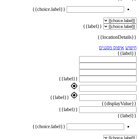
{{choice.label}}
{{label}}
{{locationDetails}}
חיפוש
איפוס מסננים
{{label}}
{{label}}
my_location
my_location
{{label}}
{{displayValue}}
{{label}}
{{label}}
{{choice.label}}