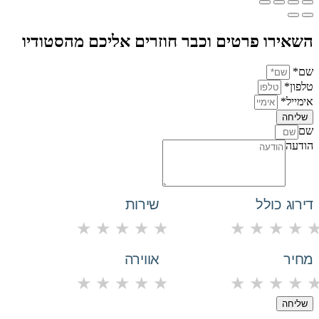
השאירו פרטים וכבר חוזרים אליכם מהסטודיו
שם*
טלפון*
אימייל*
שליחה
שם
הודעה
דירוג כולל
שירות
★
★
★
★
★
★
★
★
★
מחיר
אווירה
★
★
★
★
★
★
★
★
★
שליחה