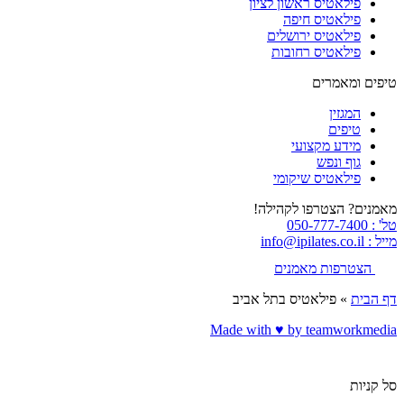
פילאטיס ראשון לציון
פילאטיס חיפה
פילאטיס ירושלים
פילאטיס רחובות
טיפים ומאמרים
המגזין
טיפים
מידע מקצועי
גוף ונפש
פילאטיס שיקומי
מאמנים? הצטרפו לקהילה!
טל' : 050-777-7400
מייל : info@ipilates.co.il
הצטרפות מאמנים
דף הבית
»
פילאטיס בתל אביב
Made with ♥️ by teamworkmedia
סל קניות