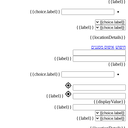
{{label}}
{{choice.label}}
{{label}}
{{locationDetails}}
חיפוש
איפוס מסננים
{{label}}
{{label}}
{{choice.label}}
my_location
my_location
{{label}}
{{displayValue}}
{{label}}
{{label}}