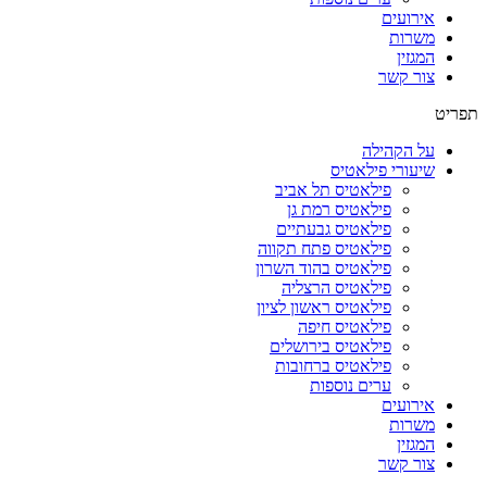
אירועים
משרות
המגזין
צור קשר
תפריט
על הקהילה
שיעורי פילאטיס
פילאטיס תל אביב
פילאטיס רמת גן
פילאטיס גבעתיים
פילאטיס פתח תקווה
פילאטיס בהוד השרון
פילאטיס הרצליה
פילאטיס ראשון לציון
פילאטיס חיפה
פילאטיס בירושלים
פילאטיס ברחובות
ערים נוספות
אירועים
משרות
המגזין
צור קשר