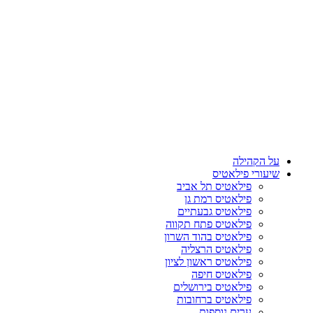
על הקהילה
שיעורי פילאטיס
פילאטיס תל אביב
פילאטיס רמת גן
פילאטיס גבעתיים
פילאטיס פתח תקווה
פילאטיס בהוד השרון
פילאטיס הרצליה
פילאטיס ראשון לציון
פילאטיס חיפה
פילאטיס בירושלים
פילאטיס ברחובות
ערים נוספות