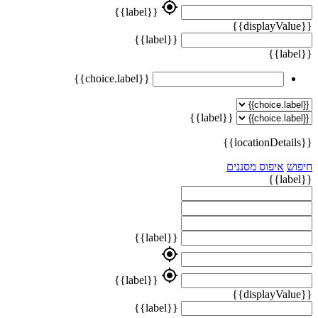
my_location
{{label}}
{{displayValue}}
{{label}}
{{label}}
{{choice.label}}
{{label}}
{{locationDetails}}
חיפוש
איפוס מסננים
{{label}}
{{label}}
my_location
my_location
{{label}}
{{displayValue}}
{{label}}