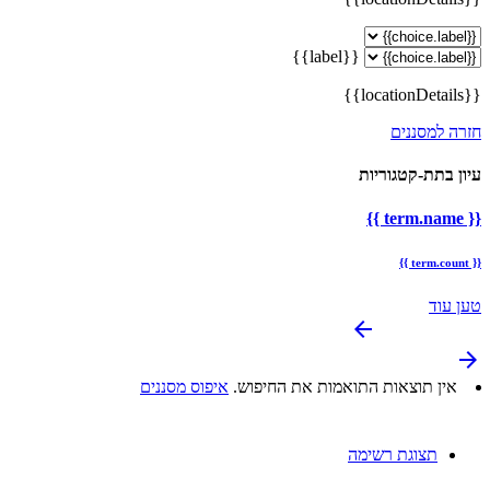
{{label}}
{{locationDetails}}
חזרה למסננים
עיון בתת-קטגוריות
{{ term.name }}
{{ term.count }}
טען עוד
arrow_backward
arrow_forward
אין תוצאות התואמות את החיפוש.
איפוס מסננים
תצוגת רשימה