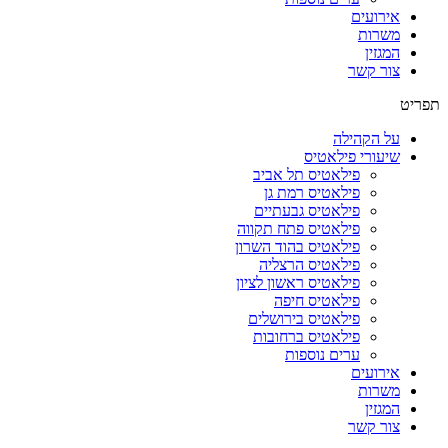
אירועים
משרות
המגזין
צור קשר
תפריט
על הקהילה
שיעורי פילאטיס
פילאטיס תל אביב
פילאטיס רמת גן
פילאטיס גבעתיים
פילאטיס פתח תקווה
פילאטיס בהוד השרון
פילאטיס הרצליה
פילאטיס ראשון לציון
פילאטיס חיפה
פילאטיס בירושלים
פילאטיס ברחובות
ערים נוספות
אירועים
משרות
המגזין
צור קשר