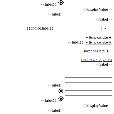
my_location
{{label}}
{{displayValue}}
{{label}}
{{label}}
{{choice.label}}
{{label}}
{{locationDetails}}
חיפוש
איפוס מסננים
{{label}}
{{label}}
my_location
my_location
{{label}}
{{displayValue}}
{{label}}