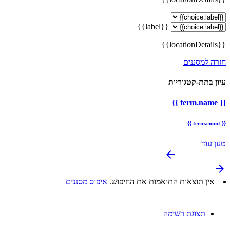
{{label}}
{{locationDetails}}
חזרה למסננים
עיון בתת-קטגוריות
{{ term.name }}
{{ term.count }}
טען עוד
arrow_backward
arrow_forward
אין תוצאות התואמות את החיפוש.
איפוס מסננים
תצוגת רשימה