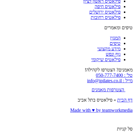
פילאטיס ראשון לציון
פילאטיס חיפה
פילאטיס ירושלים
פילאטיס רחובות
טיפים ומאמרים
המגזין
טיפים
מידע מקצועי
גוף ונפש
פילאטיס שיקומי
מאמנים? הצטרפו לקהילה!
טל' : 050-777-7400
מייל : info@ipilates.co.il
הצטרפות מאמנים
דף הבית
»
פילאטיס בתל אביב
Made with ♥️ by teamworkmedia
סל קניות