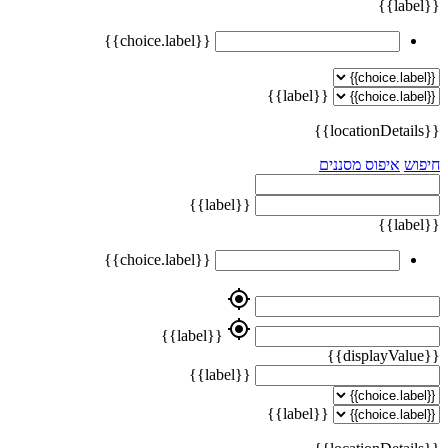
{{label}}
{{choice.label}}
{{label}}
{{locationDetails}}
חיפוש
איפוס מסננים
{{label}}
{{label}}
{{choice.label}}
my_location
my_location
{{label}}
{{displayValue}}
{{label}}
{{label}}