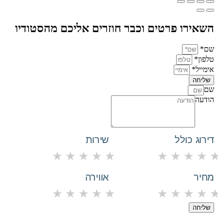
השאירו פרטים וכבר חוזרים אליכם מהסטודיו
שם*
טלפון*
אימייל*
שליחה
שם
הודעה
דירוג כולל
שירות
★
★
★
★
★
★
★
★
★
מחיר
אווירה
★
★
★
★
★
★
★
★
★
שליחה