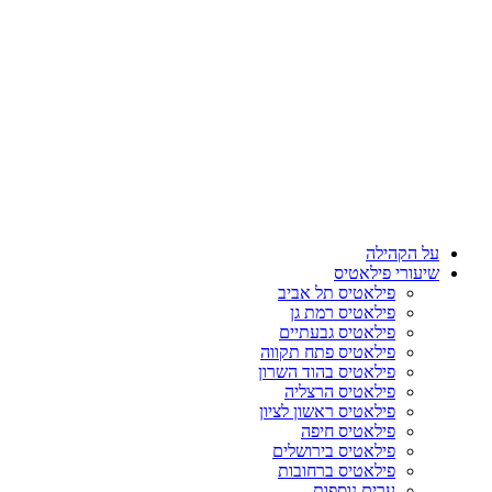
על הקהילה
שיעורי פילאטיס
פילאטיס תל אביב
פילאטיס רמת גן
פילאטיס גבעתיים
פילאטיס פתח תקווה
פילאטיס בהוד השרון
פילאטיס הרצליה
פילאטיס ראשון לציון
פילאטיס חיפה
פילאטיס בירושלים
פילאטיס ברחובות
ערים נוספות