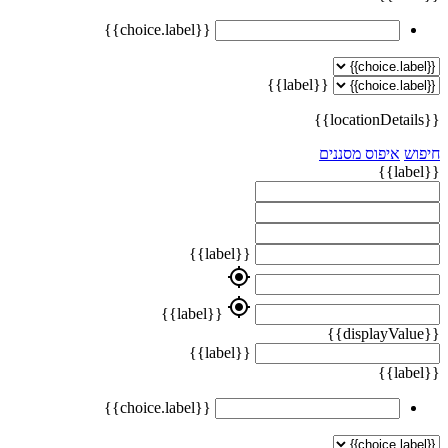
{{choice.label}}
{{label}}
{{locationDetails}}
חיפוש
איפוס מסננים
{{label}}
{{label}}
my_location
my_location
{{label}}
{{displayValue}}
{{label}}
{{label}}
{{choice.label}}