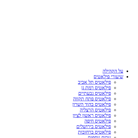
על הקהילה
שיעורי פילאטיס
פילאטיס תל אביב
פילאטיס רמת גן
פילאטיס גבעתיים
פילאטיס פתח תקווה
פילאטיס בהוד השרון
פילאטיס הרצליה
פילאטיס ראשון לציון
פילאטיס חיפה
פילאטיס בירושלים
פילאטיס ברחובות
ערים נוספות