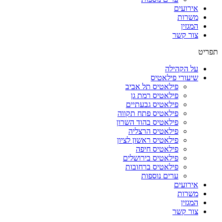
אירועים
משרות
המגזין
צור קשר
תפריט
על הקהילה
שיעורי פילאטיס
פילאטיס תל אביב
פילאטיס רמת גן
פילאטיס גבעתיים
פילאטיס פתח תקווה
פילאטיס בהוד השרון
פילאטיס הרצליה
פילאטיס ראשון לציון
פילאטיס חיפה
פילאטיס בירושלים
פילאטיס ברחובות
ערים נוספות
אירועים
משרות
המגזין
צור קשר