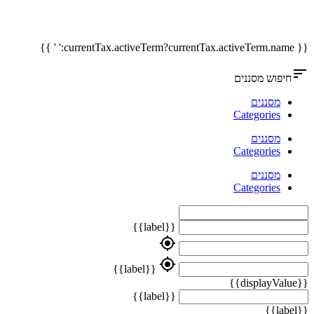
{{ currentTax.activeTerm?currentTax.activeTerm.name:' ' }}
sort
חיפוש מסננים
מסננים
Categories
מסננים
Categories
מסננים
Categories
{{label}}
my_location
my_location
{{label}}
{{displayValue}}
{{label}}
{{label}}