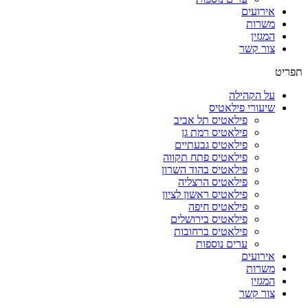
אירועים
משרות
המגזין
צור קשר
תפריט
על הקהילה
שיעורי פילאטיס
פילאטיס תל אביב
פילאטיס רמת גן
פילאטיס גבעתיים
פילאטיס פתח תקווה
פילאטיס בהוד השרון
פילאטיס הרצליה
פילאטיס ראשון לציון
פילאטיס חיפה
פילאטיס בירושלים
פילאטיס ברחובות
ערים נוספות
אירועים
משרות
המגזין
צור קשר