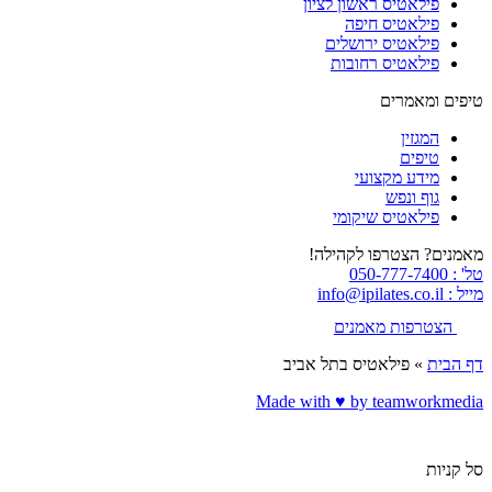
פילאטיס ראשון לציון
פילאטיס חיפה
פילאטיס ירושלים
פילאטיס רחובות
טיפים ומאמרים
המגזין
טיפים
מידע מקצועי
גוף ונפש
פילאטיס שיקומי
מאמנים? הצטרפו לקהילה!
טל' : 050-777-7400
מייל : info@ipilates.co.il
הצטרפות מאמנים
דף הבית
»
פילאטיס בתל אביב
Made with ♥️ by teamworkmedia
סל קניות