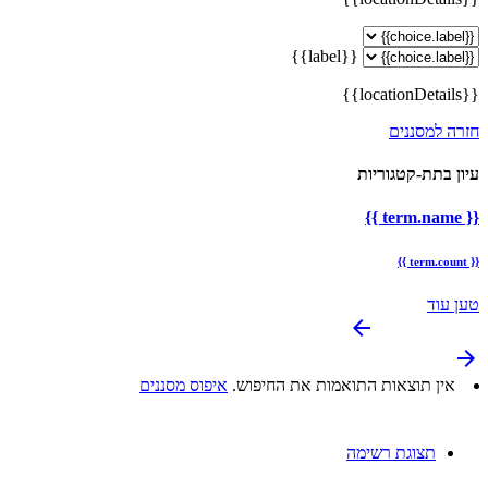
{{label}}
{{locationDetails}}
חזרה למסננים
עיון בתת-קטגוריות
{{ term.name }}
{{ term.count }}
טען עוד
arrow_backward
arrow_forward
אין תוצאות התואמות את החיפוש.
איפוס מסננים
תצוגת רשימה