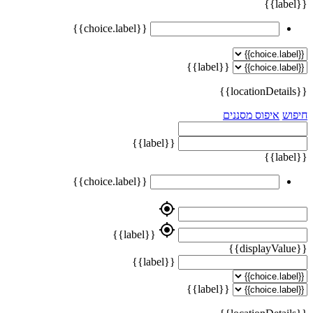
{{label}}
{{choice.label}}
{{label}}
{{locationDetails}}
חיפוש
איפוס מסננים
{{label}}
{{label}}
{{choice.label}}
my_location
my_location
{{label}}
{{displayValue}}
{{label}}
{{label}}