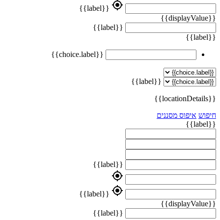
my_location
{{label}}
{{displayValue}}
{{label}}
{{label}}
{{choice.label}}
{{label}}
{{locationDetails}}
חיפוש
איפוס מסננים
{{label}}
{{label}}
my_location
my_location
{{label}}
{{displayValue}}
{{label}}