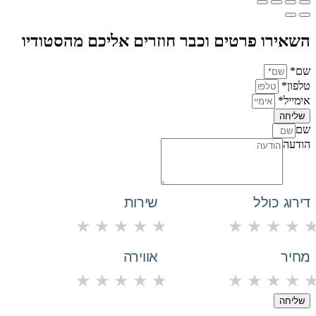
השאירו פרטים וכבר חוזרים אליכם מהסטודיו
שם*
טלפון*
אימייל*
שליחה
שם
הודעה
דירוג כולל
שירות
★
★
★
★
★
★
★
★
★
מחיר
אווירה
★
★
★
★
★
★
★
★
★
שליחה