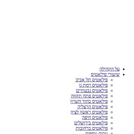
על הקהילה
שיעורי פילאטיס
פילאטיס תל אביב
פילאטיס רמת גן
פילאטיס גבעתיים
פילאטיס פתח תקווה
פילאטיס בהוד השרון
פילאטיס הרצליה
פילאטיס ראשון לציון
פילאטיס חיפה
פילאטיס בירושלים
פילאטיס ברחובות
ערים נוספות