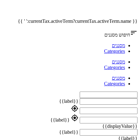
{{ currentTax.activeTerm?currentTax.activeTerm.name:' ' }}
sort
חיפוש מסננים
מסננים
Categories
מסננים
Categories
מסננים
Categories
{{label}}
my_location
my_location
{{label}}
{{displayValue}}
{{label}}
{{label}}