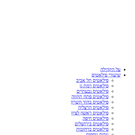
על הקהילה
שיעורי פילאטיס
פילאטיס תל אביב
פילאטיס רמת גן
פילאטיס גבעתיים
פילאטיס פתח תקווה
פילאטיס בהוד השרון
פילאטיס הרצליה
פילאטיס ראשון לציון
פילאטיס חיפה
פילאטיס בירושלים
פילאטיס ברחובות
ערים נוספות