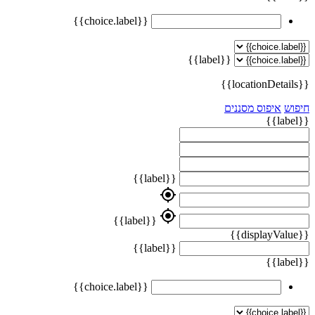
{{choice.label}}
{{label}}
{{locationDetails}}
חיפוש
איפוס מסננים
{{label}}
{{label}}
my_location
my_location
{{label}}
{{displayValue}}
{{label}}
{{label}}
{{choice.label}}