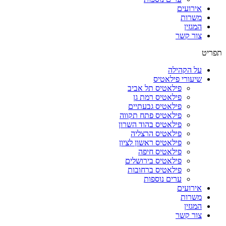
אירועים
משרות
המגזין
צור קשר
תפריט
על הקהילה
שיעורי פילאטיס
פילאטיס תל אביב
פילאטיס רמת גן
פילאטיס גבעתיים
פילאטיס פתח תקווה
פילאטיס בהוד השרון
פילאטיס הרצליה
פילאטיס ראשון לציון
פילאטיס חיפה
פילאטיס בירושלים
פילאטיס ברחובות
ערים נוספות
אירועים
משרות
המגזין
צור קשר