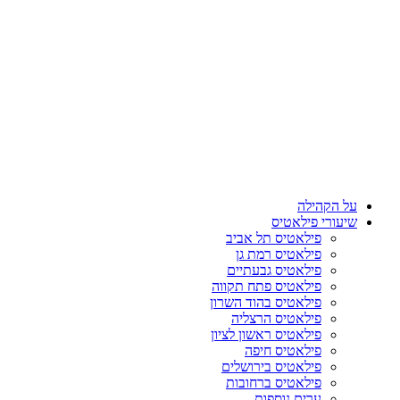
על הקהילה
שיעורי פילאטיס
פילאטיס תל אביב
פילאטיס רמת גן
פילאטיס גבעתיים
פילאטיס פתח תקווה
פילאטיס בהוד השרון
פילאטיס הרצליה
פילאטיס ראשון לציון
פילאטיס חיפה
פילאטיס בירושלים
פילאטיס ברחובות
ערים נוספות