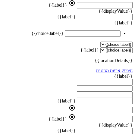
my_location
{{label}}
{{displayValue}}
{{label}}
{{label}}
{{choice.label}}
{{label}}
{{locationDetails}}
חיפוש
איפוס מסננים
{{label}}
{{label}}
my_location
my_location
{{label}}
{{displayValue}}
{{label}}