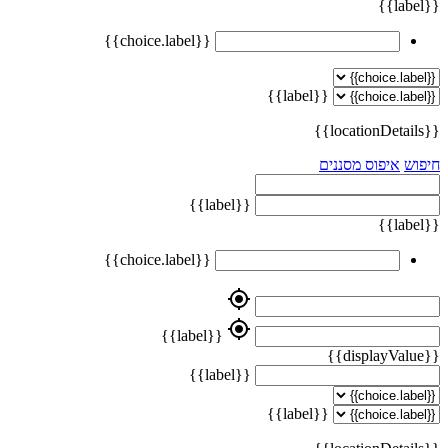
{{label}}
{{choice.label}}
{{label}}
{{locationDetails}}
חיפוש
איפוס מסננים
{{label}}
{{label}}
{{choice.label}}
my_location
my_location
{{label}}
{{displayValue}}
{{label}}
{{label}}