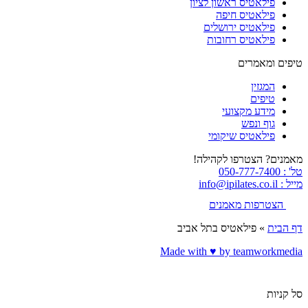
פילאטיס ראשון לציון
פילאטיס חיפה
פילאטיס ירושלים
פילאטיס רחובות
טיפים ומאמרים
המגזין
טיפים
מידע מקצועי
גוף ונפש
פילאטיס שיקומי
מאמנים? הצטרפו לקהילה!
טל' : 050-777-7400
מייל : info@ipilates.co.il
הצטרפות מאמנים
דף הבית
»
פילאטיס בתל אביב
Made with ♥️ by teamworkmedia
סל קניות