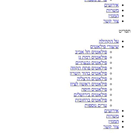
אירועים
משרות
המגזין
צור קשר
תפריט
על הקהילה
שיעורי פילאטיס
פילאטיס תל אביב
פילאטיס רמת גן
פילאטיס גבעתיים
פילאטיס פתח תקווה
פילאטיס בהוד השרון
פילאטיס הרצליה
פילאטיס ראשון לציון
פילאטיס חיפה
פילאטיס בירושלים
פילאטיס ברחובות
ערים נוספות
אירועים
משרות
המגזין
צור קשר