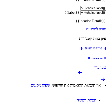
{{label}}
{{locationDetails}}
חזרה למסננים
עיון בתת-קטגוריות
{{ term.name }}
{{ term.count }}
טען עוד
arrow_backward
arrow_forward
אין תוצאות התואמות את החיפוש.
איפוס מסננים
תצוגת רשימה