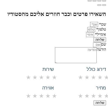
השאירו פרטים וכבר חוזרים אליכם מהסטודיו
שם*
טלפון*
אימייל*
שליחה
שם
הודעה
דירוג כולל
שירות
★
★
★
★
★
★
★
★
★
מחיר
אווירה
★
★
★
★
★
★
★
★
★
שליחה