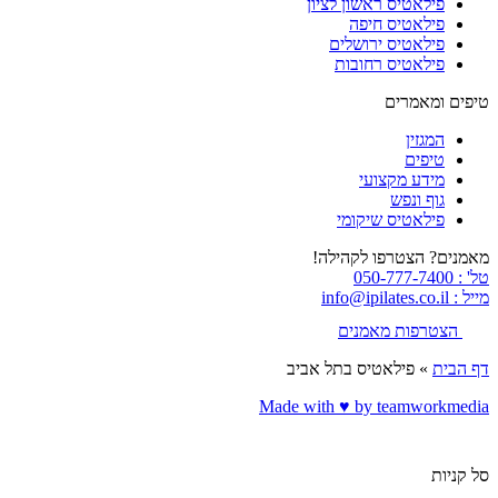
פילאטיס ראשון לציון
פילאטיס חיפה
פילאטיס ירושלים
פילאטיס רחובות
טיפים ומאמרים
המגזין
טיפים
מידע מקצועי
גוף ונפש
פילאטיס שיקומי
מאמנים? הצטרפו לקהילה!
טל' : 050-777-7400
מייל : info@ipilates.co.il
הצטרפות מאמנים
דף הבית
»
פילאטיס בתל אביב
Made with ♥️ by teamworkmedia
סל קניות