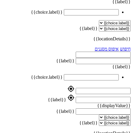
{{label}}
{{choice.label}}
{{label}}
{{locationDetails}}
חיפוש
איפוס מסננים
{{label}}
{{label}}
{{choice.label}}
my_location
my_location
{{label}}
{{displayValue}}
{{label}}
{{label}}