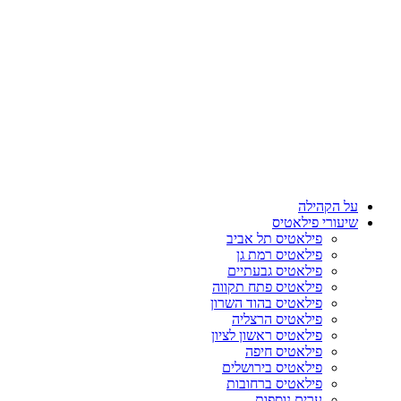
על הקהילה
שיעורי פילאטיס
פילאטיס תל אביב
פילאטיס רמת גן
פילאטיס גבעתיים
פילאטיס פתח תקווה
פילאטיס בהוד השרון
פילאטיס הרצליה
פילאטיס ראשון לציון
פילאטיס חיפה
פילאטיס בירושלים
פילאטיס ברחובות
ערים נוספות