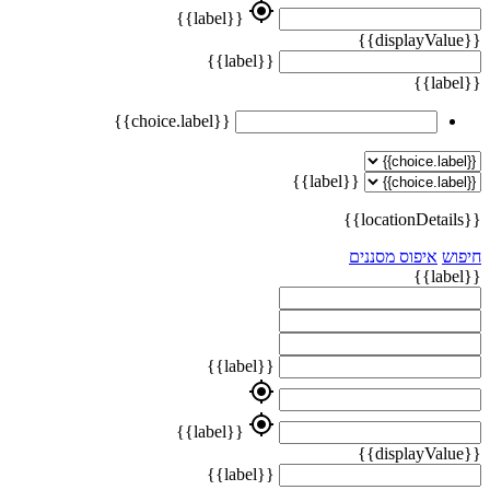
my_location
{{label}}
{{displayValue}}
{{label}}
{{label}}
{{choice.label}}
{{label}}
{{locationDetails}}
חיפוש
איפוס מסננים
{{label}}
{{label}}
my_location
my_location
{{label}}
{{displayValue}}
{{label}}