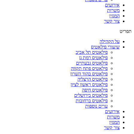
אירועים
משרות
המגזין
צור קשר
תפריט
על הקהילה
שיעורי פילאטיס
פילאטיס תל אביב
פילאטיס רמת גן
פילאטיס גבעתיים
פילאטיס פתח תקווה
פילאטיס בהוד השרון
פילאטיס הרצליה
פילאטיס ראשון לציון
פילאטיס חיפה
פילאטיס בירושלים
פילאטיס ברחובות
ערים נוספות
אירועים
משרות
המגזין
צור קשר