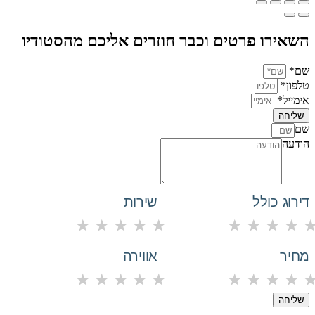
השאירו פרטים וכבר חוזרים אליכם מהסטודיו
שם*
טלפון*
אימייל*
שליחה
שם
הודעה
דירוג כולל
שירות
★
★
★
★
★
★
★
★
★
מחיר
אווירה
★
★
★
★
★
★
★
★
★
שליחה