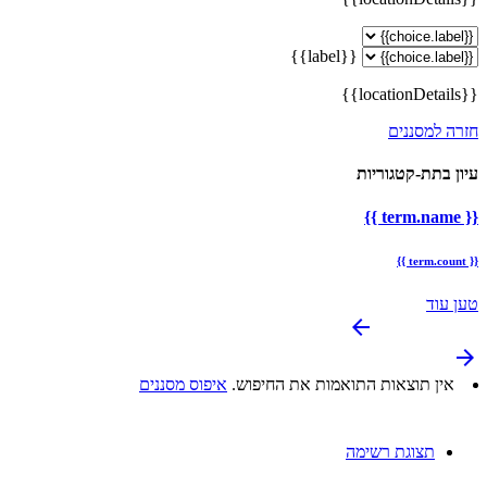
{{label}}
{{locationDetails}}
חזרה למסננים
עיון בתת-קטגוריות
{{ term.name }}
{{ term.count }}
טען עוד
arrow_backward
arrow_forward
אין תוצאות התואמות את החיפוש.
איפוס מסננים
תצוגת רשימה