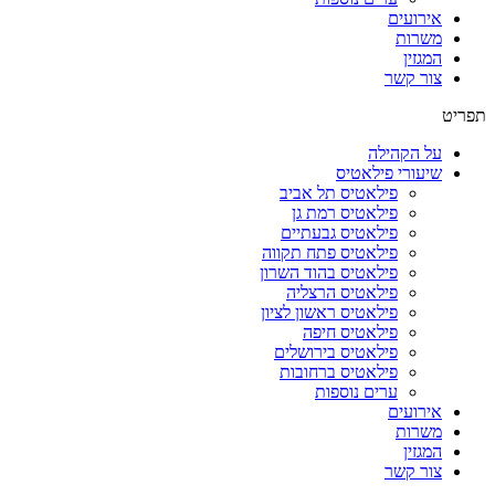
אירועים
משרות
המגזין
צור קשר
תפריט
על הקהילה
שיעורי פילאטיס
פילאטיס תל אביב
פילאטיס רמת גן
פילאטיס גבעתיים
פילאטיס פתח תקווה
פילאטיס בהוד השרון
פילאטיס הרצליה
פילאטיס ראשון לציון
פילאטיס חיפה
פילאטיס בירושלים
פילאטיס ברחובות
ערים נוספות
אירועים
משרות
המגזין
צור קשר