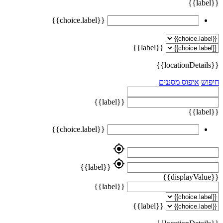
{{label}}
{{choice.label}}
{{label}}
{{locationDetails}}
חיפוש
איפוס מסננים
{{label}}
{{label}}
{{choice.label}}
my_location
my_location
{{label}}
{{displayValue}}
{{label}}
{{label}}