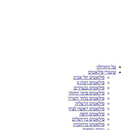
על הקהילה
שיעורי פילאטיס
פילאטיס תל אביב
פילאטיס רמת גן
פילאטיס גבעתיים
פילאטיס פתח תקווה
פילאטיס בהוד השרון
פילאטיס הרצליה
פילאטיס ראשון לציון
פילאטיס חיפה
פילאטיס בירושלים
פילאטיס ברחובות
ערים נוספות