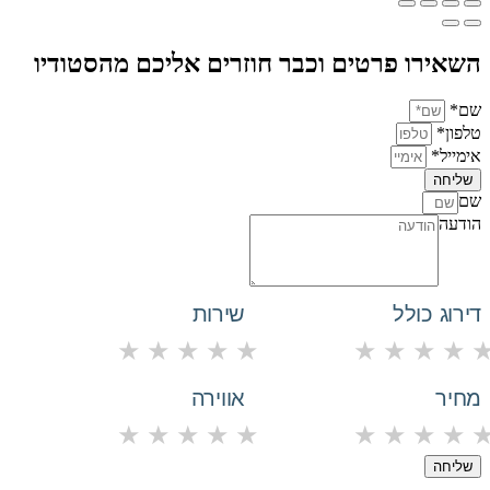
השאירו פרטים וכבר חוזרים אליכם מהסטודיו
שם*
טלפון*
אימייל*
שליחה
שם
הודעה
דירוג כולל
שירות
★
★
★
★
★
★
★
★
★
מחיר
אווירה
★
★
★
★
★
★
★
★
★
שליחה