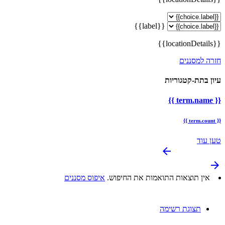
{{label}}
{{locationDetails}}
חזרה למסננים
עיון בתת-קטגוריות
{{ term.name }}
{{ term.count }}
טען עוד
arrow_backward
arrow_forward
אין תוצאות התואמות את החיפוש.
איפוס מסננים
תצוגת רשימה