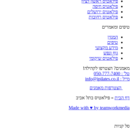
פילאטיס ראשון לציון
פילאטיס חיפה
פילאטיס ירושלים
פילאטיס רחובות
טיפים ומאמרים
המגזין
טיפים
מידע מקצועי
גוף ונפש
פילאטיס שיקומי
מאמנים? הצטרפו לקהילה!
טל' : 050-777-7400
מייל : info@ipilates.co.il
הצטרפות מאמנים
דף הבית
»
פילאטיס בתל אביב
Made with ♥️ by teamworkmedia
סל קניות