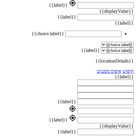
my_location
{{label}}
{{displayValue}}
{{label}}
{{label}}
{{choice.label}}
{{label}}
{{locationDetails}}
חיפוש
איפוס מסננים
{{label}}
{{label}}
my_location
my_location
{{label}}
{{displayValue}}
{{label}}