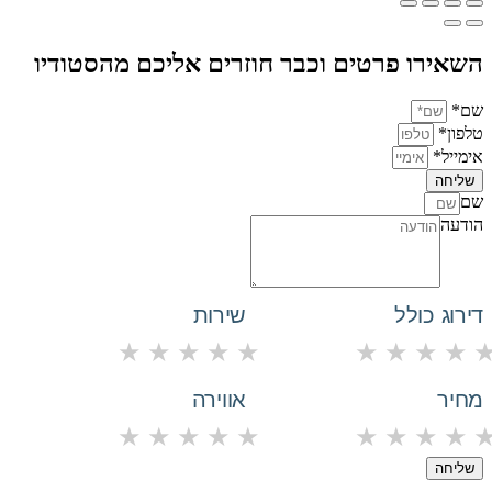
השאירו פרטים וכבר חוזרים אליכם מהסטודיו
שם*
טלפון*
אימייל*
שליחה
שם
הודעה
דירוג כולל
שירות
★
★
★
★
★
★
★
★
★
מחיר
אווירה
★
★
★
★
★
★
★
★
★
שליחה