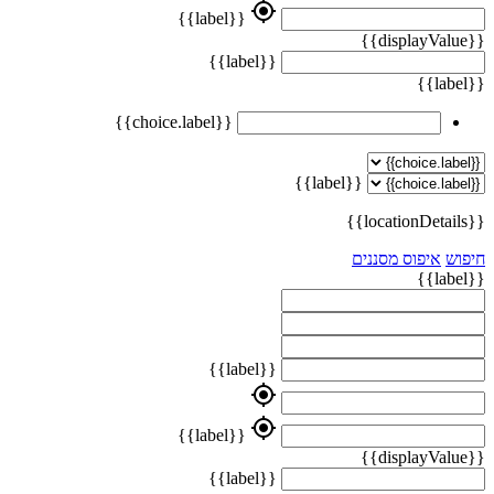
my_location
{{label}}
{{displayValue}}
{{label}}
{{label}}
{{choice.label}}
{{label}}
{{locationDetails}}
חיפוש
איפוס מסננים
{{label}}
{{label}}
my_location
my_location
{{label}}
{{displayValue}}
{{label}}