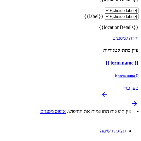
{{label}}
{{locationDetails}}
חזרה למסננים
עיון בתת-קטגוריות
{{ term.name }}
{{ term.count }}
טען עוד
arrow_backward
arrow_forward
אין תוצאות התואמות את החיפוש.
איפוס מסננים
תצוגת רשימה