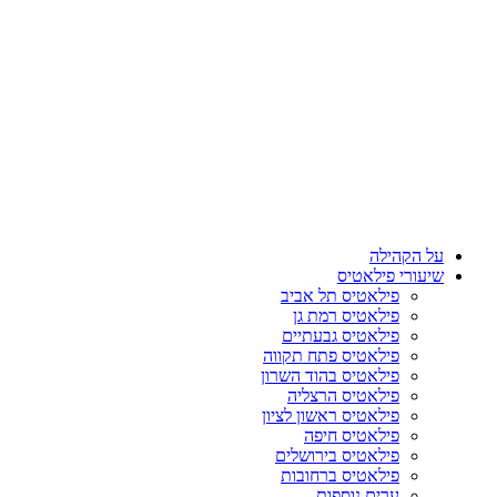
על הקהילה
שיעורי פילאטיס
פילאטיס תל אביב
פילאטיס רמת גן
פילאטיס גבעתיים
פילאטיס פתח תקווה
פילאטיס בהוד השרון
פילאטיס הרצליה
פילאטיס ראשון לציון
פילאטיס חיפה
פילאטיס בירושלים
פילאטיס ברחובות
ערים נוספות