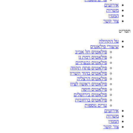
אירועים
משרות
המגזין
צור קשר
תפריט
על הקהילה
שיעורי פילאטיס
פילאטיס תל אביב
פילאטיס רמת גן
פילאטיס גבעתיים
פילאטיס פתח תקווה
פילאטיס בהוד השרון
פילאטיס הרצליה
פילאטיס ראשון לציון
פילאטיס חיפה
פילאטיס בירושלים
פילאטיס ברחובות
ערים נוספות
אירועים
משרות
המגזין
צור קשר