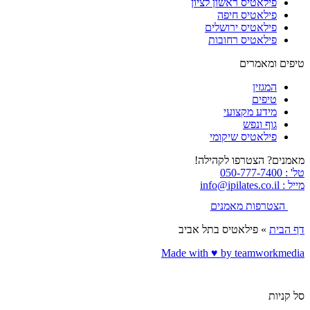
פילאטיס ראשון לציון
פילאטיס חיפה
פילאטיס ירושלים
פילאטיס רחובות
טיפים ומאמרים
המגזין
טיפים
מידע מקצועי
גוף ונפש
פילאטיס שיקומי
מאמנים? הצטרפו לקהילה!
טל' : 050-777-7400
מייל : info@ipilates.co.il
הצטרפות מאמנים
דף הבית
»
פילאטיס בתל אביב
Made with ♥️ by teamworkmedia
סל קניות