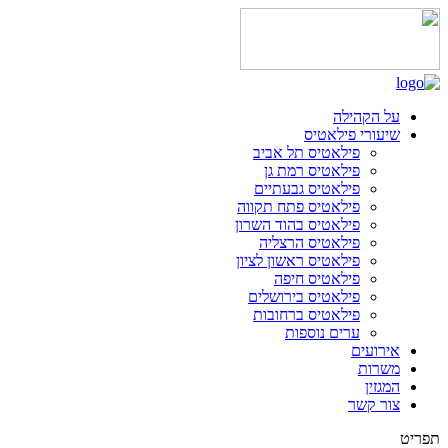
על הקהילה
שיעורי פילאטיס
פילאטיס תל אביב
פילאטיס רמת גן
פילאטיס גבעתיים
פילאטיס פתח תקווה
פילאטיס בהוד השרון
פילאטיס הרצליה
פילאטיס ראשון לציון
פילאטיס חיפה
פילאטיס בירושלים
פילאטיס ברחובות
ערים נוספות
אירועים
משרות
המגזין
צור קשר
תפריט