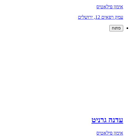
אימון פילאטיס
עמק רפאים 12, ירושלים
פתוח
עדנה גרניט
אימון פילאטיס