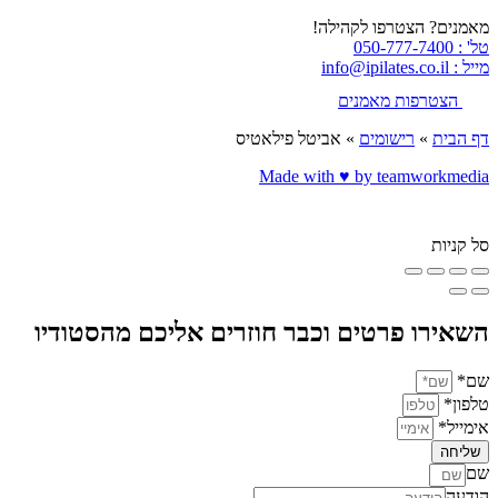
מאמנים? הצטרפו לקהילה!
טל' : 050-777-7400
מייל : info@ipilates.co.il
הצטרפות מאמנים
דף הבית
»
רישומים
»
אביטל פילאטיס
Made with ♥️ by teamworkmedia
סל קניות
השאירו פרטים וכבר חוזרים אליכם מהסטודיו
שם*
טלפון*
אימייל*
שליחה
שם
הודעה