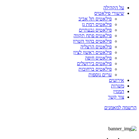
על הקהילה
שיעורי פילאטיס
פילאטיס תל אביב
פילאטיס רמת גן
פילאטיס גבעתיים
פילאטיס פתח תקווה
פילאטיס בהוד השרון
פילאטיס הרצליה
פילאטיס ראשון לציון
פילאטיס חיפה
פילאטיס בירושלים
פילאטיס ברחובות
ערים נוספות
אירועים
משרות
המגזין
צור קשר
הרשמה למאמנים