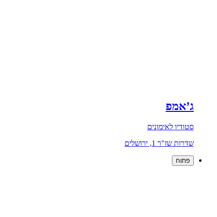
ג’אמפ
סטודיו לאימונים
שדרות שז"ר 1, ירושלים
פתוח