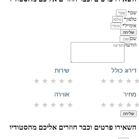
שם*
טלפון*
אימייל*
שליחה
שם
הודעה
דירוג כולל
שירות
★
★
★
★
★
★
★
★
★
מחיר
אווירה
★
★
★
★
★
★
★
★
★
שליחה
השאירו פרטים וכבר חוזרים אליכם מהסטודיו