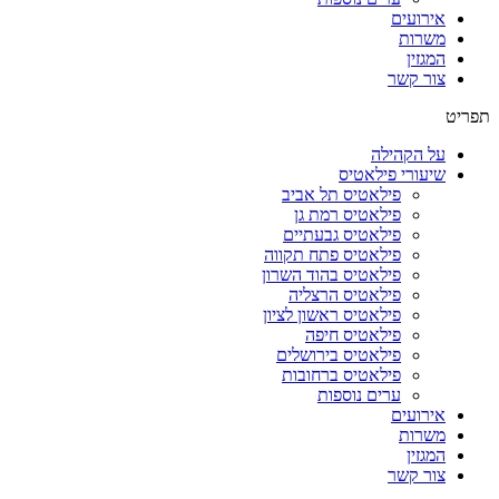
אירועים
משרות
המגזין
צור קשר
תפריט
על הקהילה
שיעורי פילאטיס
פילאטיס תל אביב
פילאטיס רמת גן
פילאטיס גבעתיים
פילאטיס פתח תקווה
פילאטיס בהוד השרון
פילאטיס הרצליה
פילאטיס ראשון לציון
פילאטיס חיפה
פילאטיס בירושלים
פילאטיס ברחובות
ערים נוספות
אירועים
משרות
המגזין
צור קשר