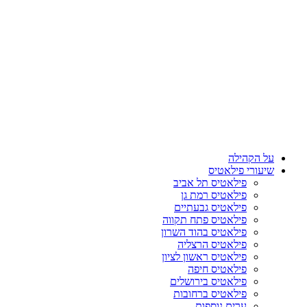
על הקהילה
שיעורי פילאטיס
פילאטיס תל אביב
פילאטיס רמת גן
פילאטיס גבעתיים
פילאטיס פתח תקווה
פילאטיס בהוד השרון
פילאטיס הרצליה
פילאטיס ראשון לציון
פילאטיס חיפה
פילאטיס בירושלים
פילאטיס ברחובות
ערים נוספות