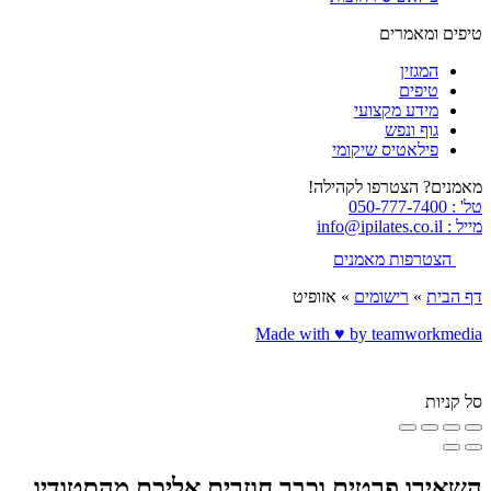
טיפים ומאמרים
המגזין
טיפים
מידע מקצועי
גוף ונפש
פילאטיס שיקומי
מאמנים? הצטרפו לקהילה!
טל' : 050-777-7400
מייל : info@ipilates.co.il
הצטרפות מאמנים
דף הבית
»
רישומים
»
אזופיט
Made with ♥️ by teamworkmedia
סל קניות
השאירו פרטים וכבר חוזרים אליכם מהסטודיו