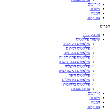
אירועים
משרות
המגזין
צור קשר
תפריט
על הקהילה
שיעורי פילאטיס
פילאטיס תל אביב
פילאטיס רמת גן
פילאטיס גבעתיים
פילאטיס פתח תקווה
פילאטיס בהוד השרון
פילאטיס הרצליה
פילאטיס ראשון לציון
פילאטיס חיפה
פילאטיס בירושלים
פילאטיס ברחובות
ערים נוספות
אירועים
משרות
המגזין
צור קשר