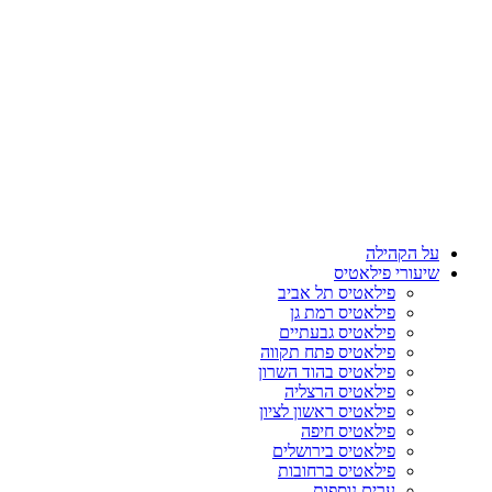
על הקהילה
שיעורי פילאטיס
פילאטיס תל אביב
פילאטיס רמת גן
פילאטיס גבעתיים
פילאטיס פתח תקווה
פילאטיס בהוד השרון
פילאטיס הרצליה
פילאטיס ראשון לציון
פילאטיס חיפה
פילאטיס בירושלים
פילאטיס ברחובות
ערים נוספות