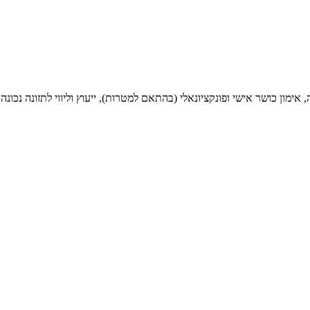
 אימון כושר אישי ופונקציונאלי (בהתאם למטרות), ייעוץ וליווי לתזונה נכונ