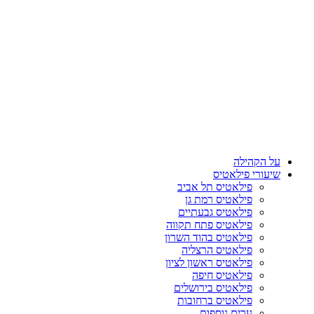
על הקהילה
שיעורי פילאטיס
פילאטיס תל אביב
פילאטיס רמת גן
פילאטיס גבעתיים
פילאטיס פתח תקווה
פילאטיס בהוד השרון
פילאטיס הרצליה
פילאטיס ראשון לציון
פילאטיס חיפה
פילאטיס בירושלים
פילאטיס ברחובות
ערים נוספות