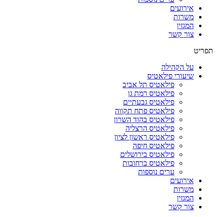
אירועים
משרות
המגזין
צור קשר
תפריט
על הקהילה
שיעורי פילאטיס
פילאטיס תל אביב
פילאטיס רמת גן
פילאטיס גבעתיים
פילאטיס פתח תקווה
פילאטיס בהוד השרון
פילאטיס הרצליה
פילאטיס ראשון לציון
פילאטיס חיפה
פילאטיס בירושלים
פילאטיס ברחובות
ערים נוספות
אירועים
משרות
המגזין
צור קשר