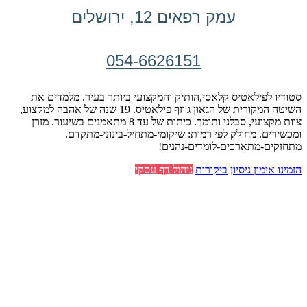
עמק רפאים 12, ירושלים
054-6626151
סטודיו לפילאטיס קלאסי,הותיק והמקצועי ביותר בעיר. מלמדים את
השיטה המקורית של הגאון ג'וזף פילאטיס. 19 שנה של אהבה למקצוע,
צוות מקצועי, סבלני ותומך. כיתות של עד 8 מתאמנים בשיעור. מזרן
ומכשירים. מחולק לפי רמות: שיקומי-מתחיל-בינוני-מתקדם.
מתחזקים-מתארכים-לומדים-נהנים!
הזמינו אימון ניסיון
ביקורות
ניהול דף עסקי