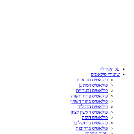
על הקהילה
שיעורי פילאטיס
פילאטיס תל אביב
פילאטיס רמת גן
פילאטיס גבעתיים
פילאטיס פתח תקווה
פילאטיס בהוד השרון
פילאטיס הרצליה
פילאטיס ראשון לציון
פילאטיס חיפה
פילאטיס בירושלים
פילאטיס ברחובות
ערים נוספות