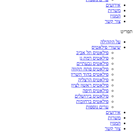
אירועים
משרות
המגזין
צור קשר
תפריט
על הקהילה
שיעורי פילאטיס
פילאטיס תל אביב
פילאטיס רמת גן
פילאטיס גבעתיים
פילאטיס פתח תקווה
פילאטיס בהוד השרון
פילאטיס הרצליה
פילאטיס ראשון לציון
פילאטיס חיפה
פילאטיס בירושלים
פילאטיס ברחובות
ערים נוספות
אירועים
משרות
המגזין
צור קשר