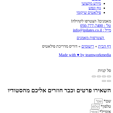
מידע מקצועי
גוף ונפש
פילאטיס שיקומי
מאמנים? הצטרפו לקהילה!
טל' : 050-777-7400
מייל : info@ipilates.co.il
הצטרפות מאמנים
דף הבית
»
רישומים
»
דוריס מדריכת פילאטיס
Made with ♥️ by teamworkmedia
סל קניות
השאירו פרטים וכבר חוזרים אליכם מהסטודיו
שם*
טלפון*
אימייל*