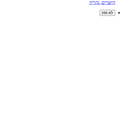
היוצרים, נהריה
לא זמין