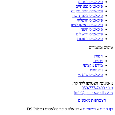
פילאטיס רמת גן
פילאטיס גבעתיים
פילאטיס פתח תקווה
פילאטיס בהוד השרון
פילאטיס הרצליה
פילאטיס ראשון לציון
פילאטיס חיפה
פילאטיס ירושלים
פילאטיס רחובות
טיפים ומאמרים
המגזין
טיפים
מידע מקצועי
גוף ונפש
פילאטיס שיקומי
מאמנים? הצטרפו לקהילה!
טל' : 050-777-7400
מייל : info@ipilates.co.il
הצטרפות מאמנים
דף הבית
»
רישומים
»
דניאלה סופר פילאטיס DS Pilates