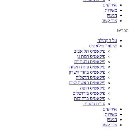
אירועים
משרות
המגזין
צור קשר
תפריט
על הקהילה
שיעורי פילאטיס
פילאטיס תל אביב
פילאטיס רמת גן
פילאטיס גבעתיים
פילאטיס פתח תקווה
פילאטיס בהוד השרון
פילאטיס הרצליה
פילאטיס ראשון לציון
פילאטיס חיפה
פילאטיס בירושלים
פילאטיס ברחובות
ערים נוספות
אירועים
משרות
המגזין
צור קשר