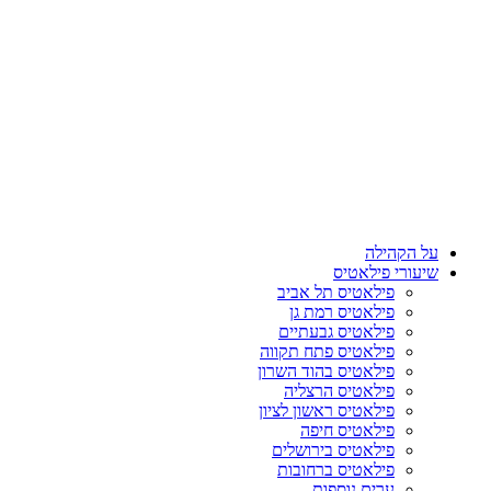
על הקהילה
שיעורי פילאטיס
פילאטיס תל אביב
פילאטיס רמת גן
פילאטיס גבעתיים
פילאטיס פתח תקווה
פילאטיס בהוד השרון
פילאטיס הרצליה
פילאטיס ראשון לציון
פילאטיס חיפה
פילאטיס בירושלים
פילאטיס ברחובות
ערים נוספות