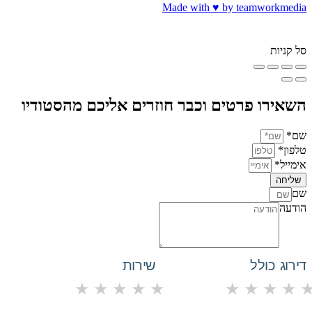
Made with ♥️ by teamworkmedia
סל קניות
השאירו פרטים וכבר חוזרים אליכם מהסטודיו
שם*
טלפון*
אימייל*
שליחה
שם
הודעה
דירוג כולל
שירות
★
★
★
★
★
★
★
★
★