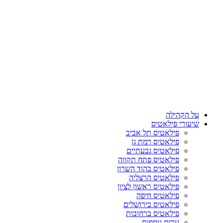
על הקהילה
שיעורי פילאטיס
פילאטיס תל אביב
פילאטיס רמת גן
פילאטיס גבעתיים
פילאטיס פתח תקווה
פילאטיס בהוד השרון
פילאטיס הרצליה
פילאטיס ראשון לציון
פילאטיס חיפה
פילאטיס בירושלים
פילאטיס ברחובות
ערים נוספות