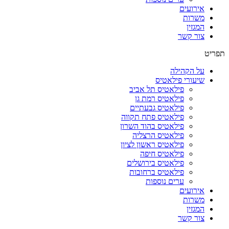
אירועים
משרות
המגזין
צור קשר
תפריט
על הקהילה
שיעורי פילאטיס
פילאטיס תל אביב
פילאטיס רמת גן
פילאטיס גבעתיים
פילאטיס פתח תקווה
פילאטיס בהוד השרון
פילאטיס הרצליה
פילאטיס ראשון לציון
פילאטיס חיפה
פילאטיס בירושלים
פילאטיס ברחובות
ערים נוספות
אירועים
משרות
המגזין
צור קשר