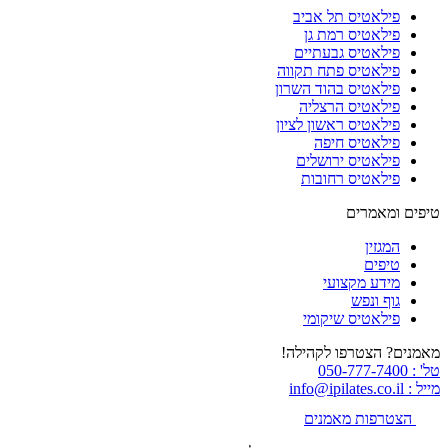
פילאטיס תל אביב
פילאטיס רמת גן
פילאטיס גבעתיים
פילאטיס פתח תקווה
פילאטיס בהוד השרון
פילאטיס הרצליה
פילאטיס ראשון לציון
פילאטיס חיפה
פילאטיס ירושלים
פילאטיס רחובות
טיפים ומאמרים
המגזין
טיפים
מידע מקצועי
גוף ונפש
פילאטיס שיקומי
מאמנים? הצטרפו לקהילה!
טל' : 050-777-7400
מייל : info@ipilates.co.il
הצטרפות מאמנים