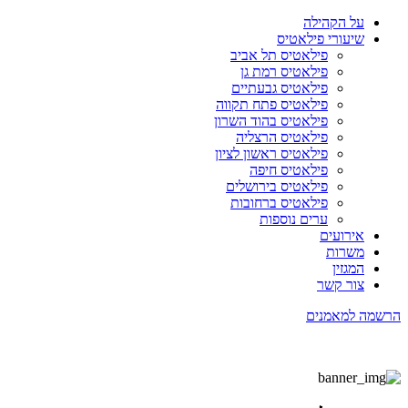
על הקהילה
שיעורי פילאטיס
פילאטיס תל אביב
פילאטיס רמת גן
פילאטיס גבעתיים
פילאטיס פתח תקווה
פילאטיס בהוד השרון
פילאטיס הרצליה
פילאטיס ראשון לציון
פילאטיס חיפה
פילאטיס בירושלים
פילאטיס ברחובות
ערים נוספות
אירועים
משרות
המגזין
צור קשר
הרשמה למאמנים