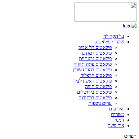
על הקהילה
שיעורי פילאטיס
פילאטיס תל אביב
פילאטיס רמת גן
פילאטיס גבעתיים
פילאטיס פתח תקווה
פילאטיס בהוד השרון
פילאטיס הרצליה
פילאטיס ראשון לציון
פילאטיס חיפה
פילאטיס בירושלים
פילאטיס ברחובות
ערים נוספות
אירועים
משרות
המגזין
צור קשר
תפריט