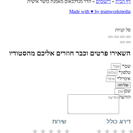
דף הבית
»
רישומים
»
הדר מנדלבאום מאמנת כושר אישית
Made with ♥️ by teamworkmedia
סל קניות
השאירו פרטים וכבר חוזרים אליכם מהסטודיו
שם*
טלפון*
אימייל*
שליחה
שם
הודעה
דירוג כולל
שירות
★
★
★
★
★
★
★
★
★