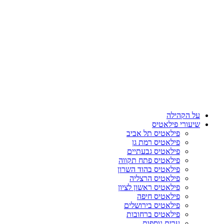
על הקהילה
שיעורי פילאטיס
פילאטיס תל אביב
פילאטיס רמת גן
פילאטיס גבעתיים
פילאטיס פתח תקווה
פילאטיס בהוד השרון
פילאטיס הרצליה
פילאטיס ראשון לציון
פילאטיס חיפה
פילאטיס בירושלים
פילאטיס ברחובות
ערים נוספות