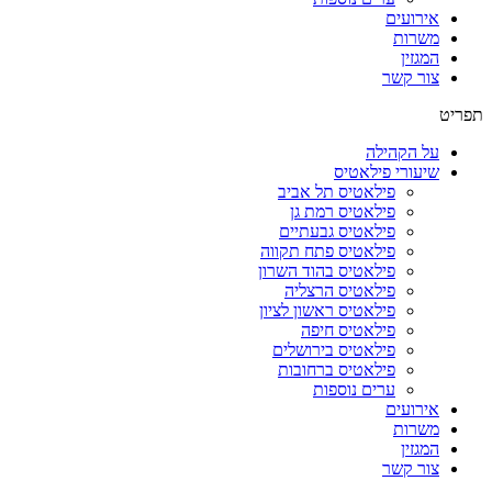
אירועים
משרות
המגזין
צור קשר
תפריט
על הקהילה
שיעורי פילאטיס
פילאטיס תל אביב
פילאטיס רמת גן
פילאטיס גבעתיים
פילאטיס פתח תקווה
פילאטיס בהוד השרון
פילאטיס הרצליה
פילאטיס ראשון לציון
פילאטיס חיפה
פילאטיס בירושלים
פילאטיס ברחובות
ערים נוספות
אירועים
משרות
המגזין
צור קשר