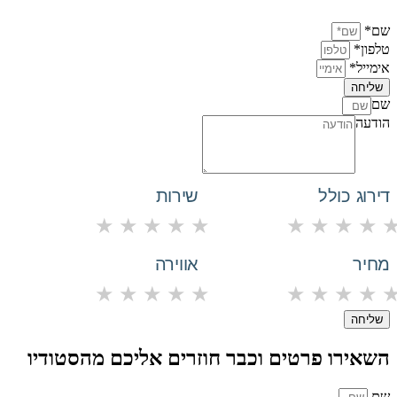
שם*
טלפון*
אימייל*
שליחה
שם
הודעה
דירוג כולל
שירות
★
★
★
★
★
★
★
★
★
מחיר
אווירה
★
★
★
★
★
★
★
★
★
שליחה
השאירו פרטים וכבר חוזרים אליכם מהסטודיו
שם