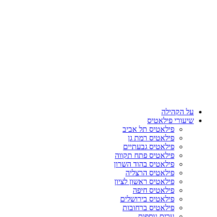
על הקהילה
שיעורי פילאטיס
פילאטיס תל אביב
פילאטיס רמת גן
פילאטיס גבעתיים
פילאטיס פתח תקווה
פילאטיס בהוד השרון
פילאטיס הרצליה
פילאטיס ראשון לציון
פילאטיס חיפה
פילאטיס בירושלים
פילאטיס ברחובות
ערים נוספות