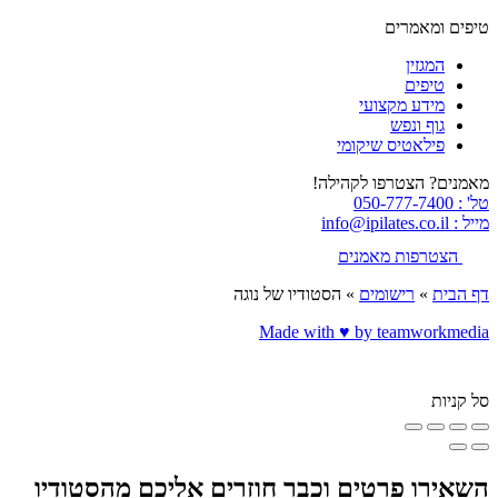
טיפים ומאמרים
המגזין
טיפים
מידע מקצועי
גוף ונפש
פילאטיס שיקומי
מאמנים? הצטרפו לקהילה!
טל' : 050-777-7400
מייל : info@ipilates.co.il
הצטרפות מאמנים
דף הבית
»
רישומים
»
הסטודיו של נוגה
Made with ♥️ by teamworkmedia
סל קניות
השאירו פרטים וכבר חוזרים אליכם מהסטודיו