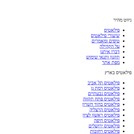
ניווט מהיר
פילאטיס
שיעורי פילאטיס
טיפים ומאמרים
על הקהילה
דברו איתנו
תקנון ותנאי שימוש
מפת אתר
פילאטיס בארץ
פילאטיס תל אביב
פילאטיס רמת גן
פילאטיס גבעתיים
פילאטיס פתח תקווה
פילאטיס בהוד השרון
פילאטיס הרצליה
פילאטיס ראשון לציון
פילאטיס חיפה
פילאטיס ירושלים
פילאטיס רחובות