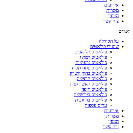
אירועים
משרות
המגזין
צור קשר
תפריט
על הקהילה
שיעורי פילאטיס
פילאטיס תל אביב
פילאטיס רמת גן
פילאטיס גבעתיים
פילאטיס פתח תקווה
פילאטיס בהוד השרון
פילאטיס הרצליה
פילאטיס ראשון לציון
פילאטיס חיפה
פילאטיס בירושלים
פילאטיס ברחובות
ערים נוספות
אירועים
משרות
המגזין
צור קשר