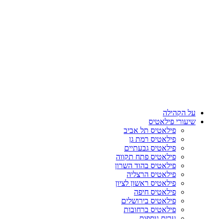
על הקהילה
שיעורי פילאטיס
פילאטיס תל אביב
פילאטיס רמת גן
פילאטיס גבעתיים
פילאטיס פתח תקווה
פילאטיס בהוד השרון
פילאטיס הרצליה
פילאטיס ראשון לציון
פילאטיס חיפה
פילאטיס בירושלים
פילאטיס ברחובות
ערים נוספות