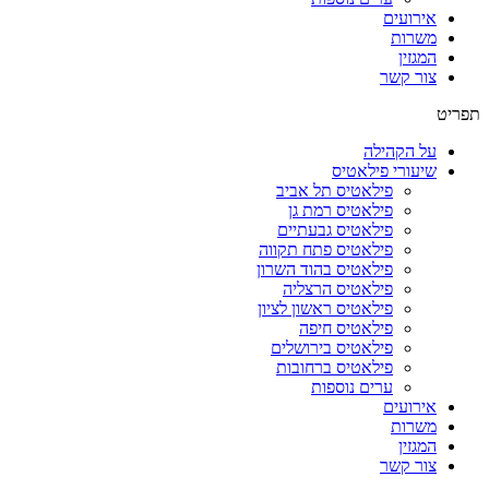
אירועים
משרות
המגזין
צור קשר
תפריט
על הקהילה
שיעורי פילאטיס
פילאטיס תל אביב
פילאטיס רמת גן
פילאטיס גבעתיים
פילאטיס פתח תקווה
פילאטיס בהוד השרון
פילאטיס הרצליה
פילאטיס ראשון לציון
פילאטיס חיפה
פילאטיס בירושלים
פילאטיס ברחובות
ערים נוספות
אירועים
משרות
המגזין
צור קשר