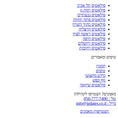
פילאטיס תל אביב
פילאטיס רמת גן
פילאטיס גבעתיים
פילאטיס פתח תקווה
פילאטיס בהוד השרון
פילאטיס הרצליה
פילאטיס ראשון לציון
פילאטיס חיפה
פילאטיס ירושלים
פילאטיס רחובות
טיפים ומאמרים
המגזין
טיפים
מידע מקצועי
גוף ונפש
פילאטיס שיקומי
מאמנים? הצטרפו לקהילה!
טל' : 050-777-7400
מייל : info@ipilates.co.il
הצטרפות מאמנים