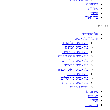
אירועים
משרות
המגזין
צור קשר
תפריט
על הקהילה
שיעורי פילאטיס
פילאטיס תל אביב
פילאטיס רמת גן
פילאטיס גבעתיים
פילאטיס פתח תקווה
פילאטיס בהוד השרון
פילאטיס הרצליה
פילאטיס ראשון לציון
פילאטיס חיפה
פילאטיס בירושלים
פילאטיס ברחובות
ערים נוספות
אירועים
משרות
המגזין
צור קשר