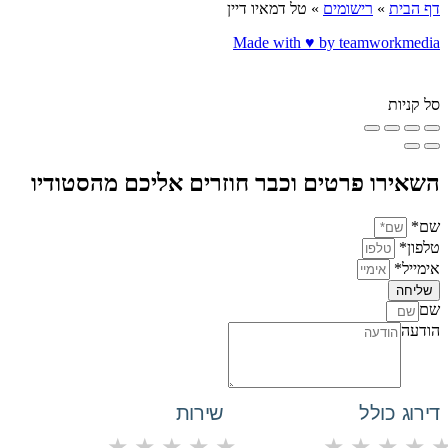
דף הבית
»
רישומים
»
טל דמאיו דיין
Made with ♥️ by teamworkmedia
סל קניות
השאירו פרטים וכבר חוזרים אליכם מהסטודיו
שם*
טלפון*
אימייל*
שליחה
שם
הודעה
דירוג כולל
שירות
★
★
★
★
★
★
★
★
★