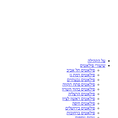
על הקהילה
שיעורי פילאטיס
פילאטיס תל אביב
פילאטיס רמת גן
פילאטיס גבעתיים
פילאטיס פתח תקווה
פילאטיס בהוד השרון
פילאטיס הרצליה
פילאטיס ראשון לציון
פילאטיס חיפה
פילאטיס בירושלים
פילאטיס ברחובות
ערים נוספות