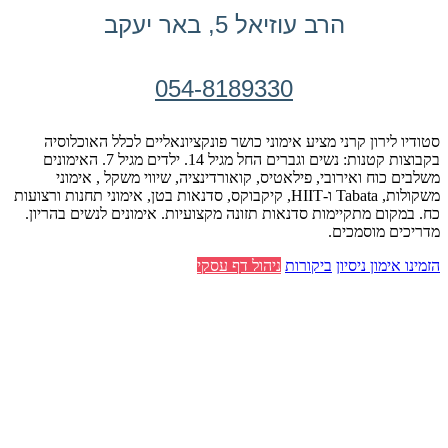
הרב עוזיאל 5, באר יעקב
054-8189330
סטודיו לירון קרני מציע אימוני כושר פונקציונאליים לכלל האוכלוסיה
בקבוצות קטנות: נשים וגברים החל מגיל 14. ילדים מגיל 7. האימונים
משלבים כוח ואירובי, פילאטיס, קואורדינציה, שיווי משקל , אימוני
משקולות, Tabata ו-HIIT, קיקבוקס, סדנאות בטן, אימוני תחנות ורצועות
כח. במקום מתקיימות סדנאות תזונה מקצועיות. אימונים לנשים בהריון.
מדריכים מוסמכים.
הזמינו אימון ניסיון
ביקורות
ניהול דף עסקי