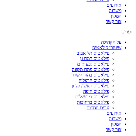
אירועים
משרות
המגזין
צור קשר
תפריט
על הקהילה
שיעורי פילאטיס
פילאטיס תל אביב
פילאטיס רמת גן
פילאטיס גבעתיים
פילאטיס פתח תקווה
פילאטיס בהוד השרון
פילאטיס הרצליה
פילאטיס ראשון לציון
פילאטיס חיפה
פילאטיס בירושלים
פילאטיס ברחובות
ערים נוספות
אירועים
משרות
המגזין
צור קשר