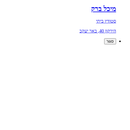
מיכל ברק
סטודיו ביתי
הירקון 40, באר יעקב
סגור