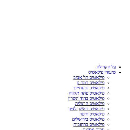
על הקהילה
שיעורי פילאטיס
פילאטיס תל אביב
פילאטיס רמת גן
פילאטיס גבעתיים
פילאטיס פתח תקווה
פילאטיס בהוד השרון
פילאטיס הרצליה
פילאטיס ראשון לציון
פילאטיס חיפה
פילאטיס בירושלים
פילאטיס ברחובות
ערים נוספות