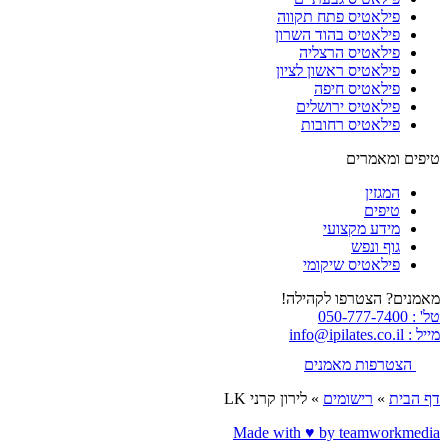
פילאטיס פתח תקווה
פילאטיס בהוד השרון
פילאטיס הרצליה
פילאטיס ראשון לציון
פילאטיס חיפה
פילאטיס ירושלים
פילאטיס רחובות
טיפים ומאמרים
המגזין
טיפים
מידע מקצועי
גוף ונפש
פילאטיס שיקומי
מאמנים? הצטרפו לקהילה!
טל' : 050-777-7400
מייל : info@ipilates.co.il
הצטרפות מאמנים
דף הבית
»
רישומים
»
לירון קרני LK
Made with ♥️ by teamworkmedia