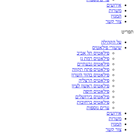
אירועים
משרות
המגזין
צור קשר
תפריט
על הקהילה
שיעורי פילאטיס
פילאטיס תל אביב
פילאטיס רמת גן
פילאטיס גבעתיים
פילאטיס פתח תקווה
פילאטיס בהוד השרון
פילאטיס הרצליה
פילאטיס ראשון לציון
פילאטיס חיפה
פילאטיס בירושלים
פילאטיס ברחובות
ערים נוספות
אירועים
משרות
המגזין
צור קשר