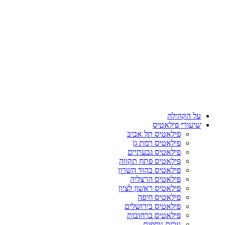
על הקהילה
שיעורי פילאטיס
פילאטיס תל אביב
פילאטיס רמת גן
פילאטיס גבעתיים
פילאטיס פתח תקווה
פילאטיס בהוד השרון
פילאטיס הרצליה
פילאטיס ראשון לציון
פילאטיס חיפה
פילאטיס בירושלים
פילאטיס ברחובות
ערים נוספות