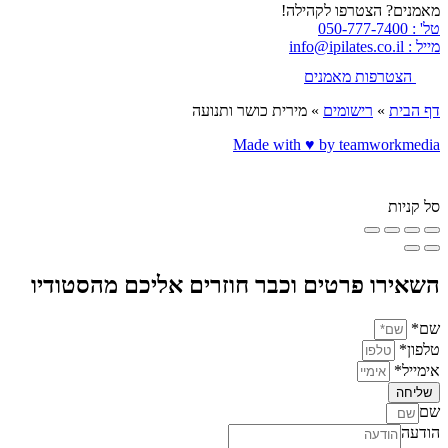
מאמנים? הצטרפו לקהילה!
טל' : 050-777-7400
מייל : info@ipilates.co.il
הצטרפות מאמנים
דף הבית
»
רישומים
»
מירית כושר ותנועה
Made with ♥️ by teamworkmedia
סל קניות
השאירו פרטים וכבר חוזרים אליכם מהסטודיו
שם*
טלפון*
אימייל*
שליחה
שם
הודעה