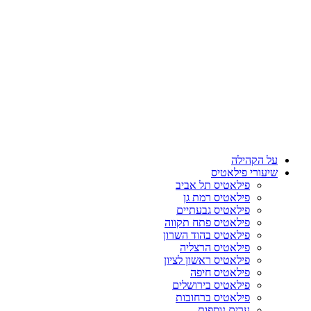
על הקהילה
שיעורי פילאטיס
פילאטיס תל אביב
פילאטיס רמת גן
פילאטיס גבעתיים
פילאטיס פתח תקווה
פילאטיס בהוד השרון
פילאטיס הרצליה
פילאטיס ראשון לציון
פילאטיס חיפה
פילאטיס בירושלים
פילאטיס ברחובות
ערים נוספות