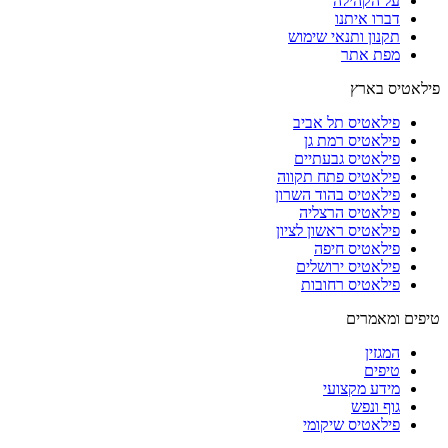
על הקהילה
דברו איתנו
תקנון ותנאי שימוש
מפת אתר
פילאטיס בארץ
פילאטיס תל אביב
פילאטיס רמת גן
פילאטיס גבעתיים
פילאטיס פתח תקווה
פילאטיס בהוד השרון
פילאטיס הרצליה
פילאטיס ראשון לציון
פילאטיס חיפה
פילאטיס ירושלים
פילאטיס רחובות
טיפים ומאמרים
המגזין
טיפים
מידע מקצועי
גוף ונפש
פילאטיס שיקומי