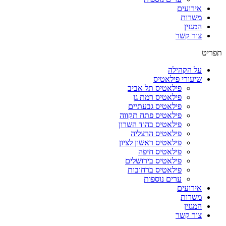
אירועים
משרות
המגזין
צור קשר
תפריט
על הקהילה
שיעורי פילאטיס
פילאטיס תל אביב
פילאטיס רמת גן
פילאטיס גבעתיים
פילאטיס פתח תקווה
פילאטיס בהוד השרון
פילאטיס הרצליה
פילאטיס ראשון לציון
פילאטיס חיפה
פילאטיס בירושלים
פילאטיס ברחובות
ערים נוספות
אירועים
משרות
המגזין
צור קשר