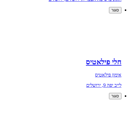
סגור
חלי פילאטיס
אימון פילאטיס
לייב יפה 9, ירושלים
סגור