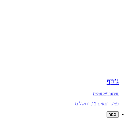
ג’וזף
אימון פילאטיס
עמק רפאים 12, ירושלים
סגור