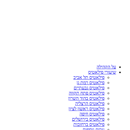
על הקהילה
שיעורי פילאטיס
פילאטיס תל אביב
פילאטיס רמת גן
פילאטיס גבעתיים
פילאטיס פתח תקווה
פילאטיס בהוד השרון
פילאטיס הרצליה
פילאטיס ראשון לציון
פילאטיס חיפה
פילאטיס בירושלים
פילאטיס ברחובות
ערים נוספות