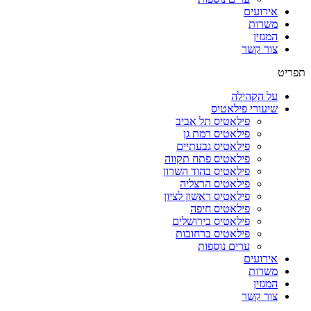
אירועים
משרות
המגזין
צור קשר
תפריט
על הקהילה
שיעורי פילאטיס
פילאטיס תל אביב
פילאטיס רמת גן
פילאטיס גבעתיים
פילאטיס פתח תקווה
פילאטיס בהוד השרון
פילאטיס הרצליה
פילאטיס ראשון לציון
פילאטיס חיפה
פילאטיס בירושלים
פילאטיס ברחובות
ערים נוספות
אירועים
משרות
המגזין
צור קשר