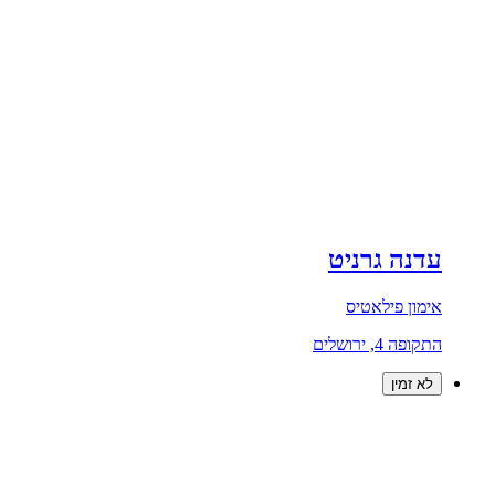
עדנה גרניט
אימון פילאטיס
התקופה 4, ירושלים
לא זמין