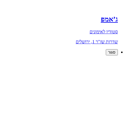
ג’אמפ
סטודיו לאימונים
שדרות שז"ר 1, ירושלים
סגור