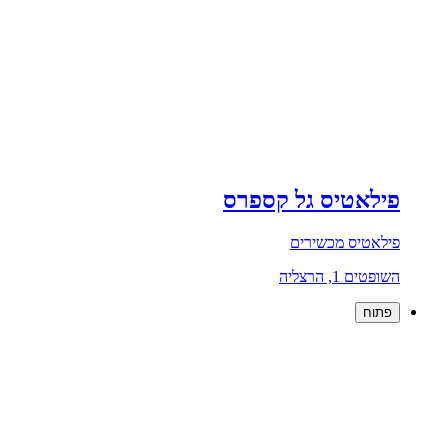
פילאטיס גל קספרס
פילאטיס מכשירים
השופטים 1, הרצליה
פתוח