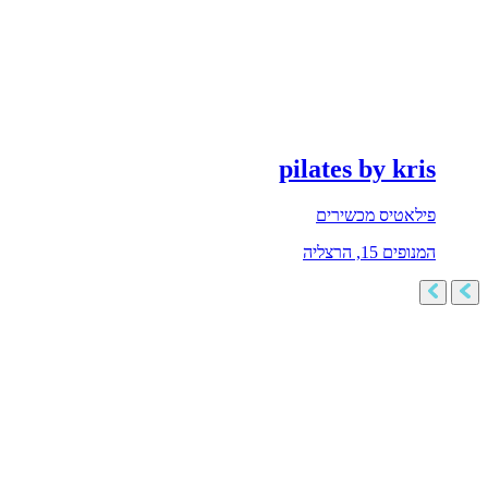
pilates by kris
פילאטיס מכשירים
המנופים 15, הרצליה