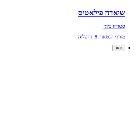
שיאדה פילאטיס
סטודיו ביתי
מורדי הגטאות 8, הרצליה
סגור