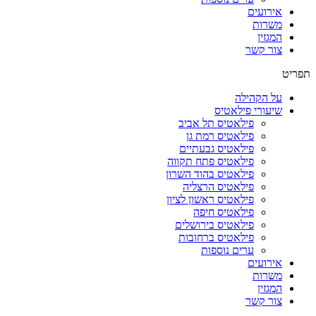
אירועים
משרות
המגזין
צור קשר
תפריט
על הקהילה
שיעורי פילאטיס
פילאטיס תל אביב
פילאטיס רמת גן
פילאטיס גבעתיים
פילאטיס פתח תקווה
פילאטיס בהוד השרון
פילאטיס הרצליה
פילאטיס ראשון לציון
פילאטיס חיפה
פילאטיס בירושלים
פילאטיס ברחובות
ערים נוספות
אירועים
משרות
המגזין
צור קשר