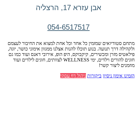
אבן עזרא 17, הרצליה
054-6517517
מתחם סטודיואים שמזמין כל אחד וכל אחת למצוא את החיבור לעצמם
ולקהילה דרך תנועה. בנוע תוכלו להנות אצלנו ממגוון אימוני כושר, יוגה,
פילאטיס מזרן ומכשירים, קיקבוקס, היפ הופ, אירובי דאנס ועוד כמו גם
חוגים להורים וילדים, ימי WELLNESS לצוותים, חוגים לילדים ועוד
מוזמנים ליצור קשר!
הזמינו אימון ניסיון
ביקורות
ניהול דף עסקי