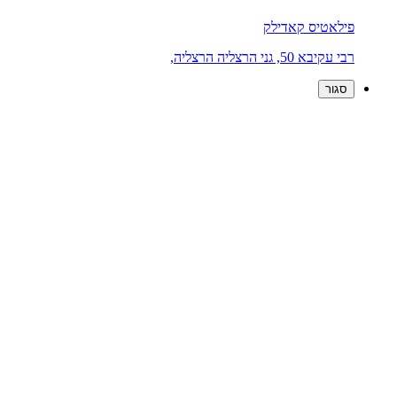
פילאטיס קאדילק
רבי עקיבא 50, גני הרצליה הרצליה,
סגור