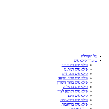
על הקהילה
שיעורי פילאטיס
פילאטיס תל אביב
פילאטיס רמת גן
פילאטיס גבעתיים
פילאטיס פתח תקווה
פילאטיס בהוד השרון
פילאטיס הרצליה
פילאטיס ראשון לציון
פילאטיס חיפה
פילאטיס בירושלים
פילאטיס ברחובות
ערים נוספות