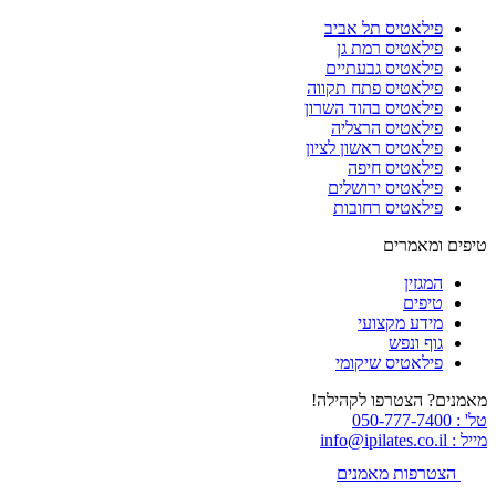
פילאטיס תל אביב
פילאטיס רמת גן
פילאטיס גבעתיים
פילאטיס פתח תקווה
פילאטיס בהוד השרון
פילאטיס הרצליה
פילאטיס ראשון לציון
פילאטיס חיפה
פילאטיס ירושלים
פילאטיס רחובות
טיפים ומאמרים
המגזין
טיפים
מידע מקצועי
גוף ונפש
פילאטיס שיקומי
מאמנים? הצטרפו לקהילה!
טל' : 050-777-7400
מייל : info@ipilates.co.il
הצטרפות מאמנים