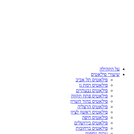
על הקהילה
שיעורי פילאטיס
פילאטיס תל אביב
פילאטיס רמת גן
פילאטיס גבעתיים
פילאטיס פתח תקווה
פילאטיס בהוד השרון
פילאטיס הרצליה
פילאטיס ראשון לציון
פילאטיס חיפה
פילאטיס בירושלים
פילאטיס ברחובות
ערים נוספות