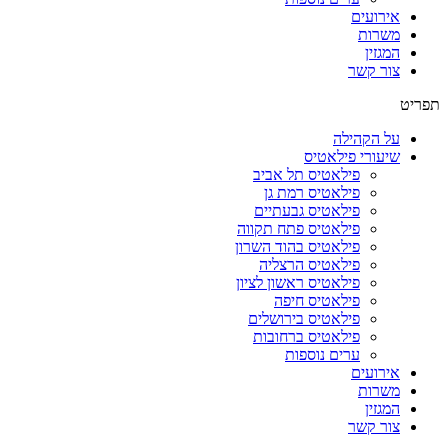
אירועים
משרות
המגזין
צור קשר
תפריט
על הקהילה
שיעורי פילאטיס
פילאטיס תל אביב
פילאטיס רמת גן
פילאטיס גבעתיים
פילאטיס פתח תקווה
פילאטיס בהוד השרון
פילאטיס הרצליה
פילאטיס ראשון לציון
פילאטיס חיפה
פילאטיס בירושלים
פילאטיס ברחובות
ערים נוספות
אירועים
משרות
המגזין
צור קשר