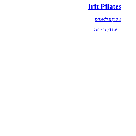
Irit Pilates
אימון פילאטיס
תפוח 6, גן יבנה