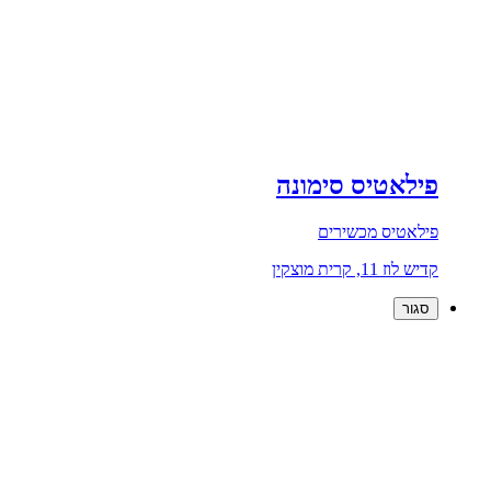
פילאטיס סימונה
פילאטיס מכשירים
קדיש לוז 11, קרית מוצקין
סגור