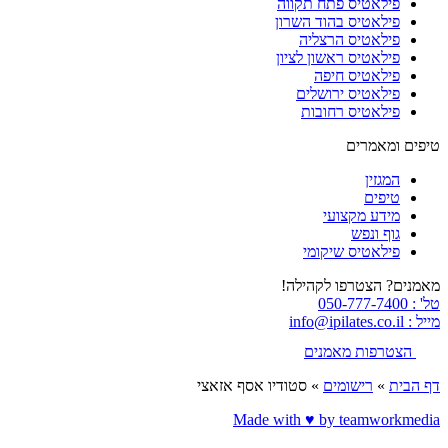
פילאטיס פתח תקווה
פילאטיס בהוד השרון
פילאטיס הרצליה
פילאטיס ראשון לציון
פילאטיס חיפה
פילאטיס ירושלים
פילאטיס רחובות
טיפים ומאמרים
המגזין
טיפים
מידע מקצועי
גוף ונפש
פילאטיס שיקומי
מאמנים? הצטרפו לקהילה!
טל' : 050-777-7400
מייל : info@ipilates.co.il
הצטרפות מאמנים
דף הבית
»
רישומים
»
סטודיו אסף אזאצי
Made with ♥️ by teamworkmedia