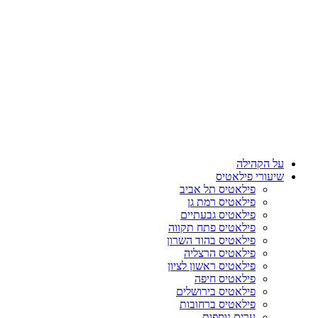
על הקהילה
שיעורי פילאטיס
פילאטיס תל אביב
פילאטיס רמת גן
פילאטיס גבעתיים
פילאטיס פתח תקווה
פילאטיס בהוד השרון
פילאטיס הרצליה
פילאטיס ראשון לציון
פילאטיס חיפה
פילאטיס בירושלים
פילאטיס ברחובות
ערים נוספות