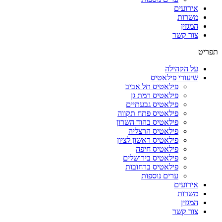
אירועים
משרות
המגזין
צור קשר
תפריט
על הקהילה
שיעורי פילאטיס
פילאטיס תל אביב
פילאטיס רמת גן
פילאטיס גבעתיים
פילאטיס פתח תקווה
פילאטיס בהוד השרון
פילאטיס הרצליה
פילאטיס ראשון לציון
פילאטיס חיפה
פילאטיס בירושלים
פילאטיס ברחובות
ערים נוספות
אירועים
משרות
המגזין
צור קשר