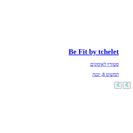
Be Fit by tchelet
סטודיו לאימונים
המשוט 8, יבנה