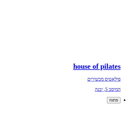
house of pilates
פילאטיס מכשירים
המיסב 5, יבנה
פתוח