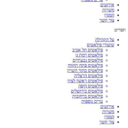
אירועים
משרות
המגזין
צור קשר
תפריט
על הקהילה
שיעורי פילאטיס
פילאטיס תל אביב
פילאטיס רמת גן
פילאטיס גבעתיים
פילאטיס פתח תקווה
פילאטיס בהוד השרון
פילאטיס הרצליה
פילאטיס ראשון לציון
פילאטיס חיפה
פילאטיס בירושלים
פילאטיס ברחובות
ערים נוספות
אירועים
משרות
המגזין
צור קשר