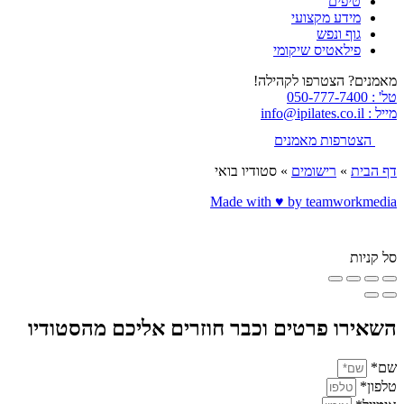
טיפים
מידע מקצועי
גוף ונפש
פילאטיס שיקומי
מאמנים? הצטרפו לקהילה!
טל' : 050-777-7400
מייל : info@ipilates.co.il
הצטרפות מאמנים
דף הבית
»
רישומים
»
סטודיו בואי
Made with ♥️ by teamworkmedia
סל קניות
השאירו פרטים וכבר חוזרים אליכם מהסטודיו
שם*
טלפון*