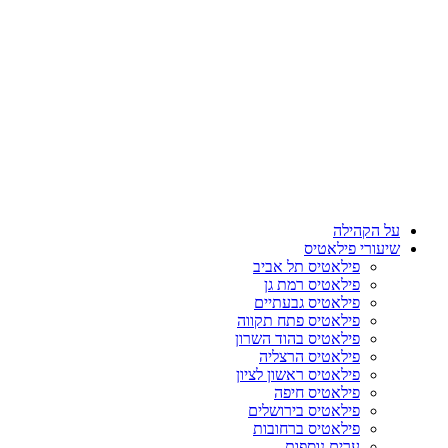
על הקהילה
שיעורי פילאטיס
פילאטיס תל אביב
פילאטיס רמת גן
פילאטיס גבעתיים
פילאטיס פתח תקווה
פילאטיס בהוד השרון
פילאטיס הרצליה
פילאטיס ראשון לציון
פילאטיס חיפה
פילאטיס בירושלים
פילאטיס ברחובות
ערים נוספות