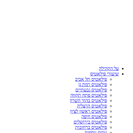
על הקהילה
שיעורי פילאטיס
פילאטיס תל אביב
פילאטיס רמת גן
פילאטיס גבעתיים
פילאטיס פתח תקווה
פילאטיס בהוד השרון
פילאטיס הרצליה
פילאטיס ראשון לציון
פילאטיס חיפה
פילאטיס בירושלים
פילאטיס ברחובות
ערים נוספות