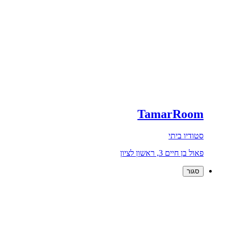
TamarRoom
סטודיו ביתי
פאול בן חיים 3, ראשון לציון
סגור