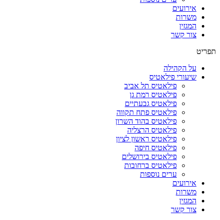
אירועים
משרות
המגזין
צור קשר
תפריט
על הקהילה
שיעורי פילאטיס
פילאטיס תל אביב
פילאטיס רמת גן
פילאטיס גבעתיים
פילאטיס פתח תקווה
פילאטיס בהוד השרון
פילאטיס הרצליה
פילאטיס ראשון לציון
פילאטיס חיפה
פילאטיס בירושלים
פילאטיס ברחובות
ערים נוספות
אירועים
משרות
המגזין
צור קשר