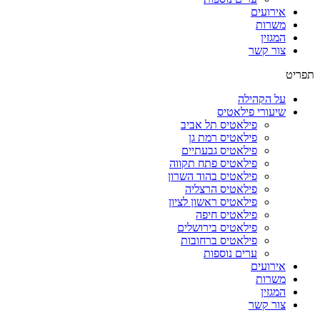
אירועים
משרות
המגזין
צור קשר
תפריט
על הקהילה
שיעורי פילאטיס
פילאטיס תל אביב
פילאטיס רמת גן
פילאטיס גבעתיים
פילאטיס פתח תקווה
פילאטיס בהוד השרון
פילאטיס הרצליה
פילאטיס ראשון לציון
פילאטיס חיפה
פילאטיס בירושלים
פילאטיס ברחובות
ערים נוספות
אירועים
משרות
המגזין
צור קשר