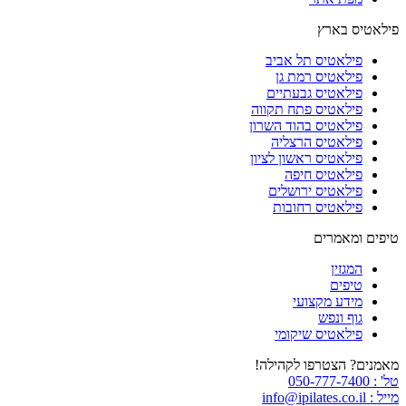
פילאטיס בארץ
פילאטיס תל אביב
פילאטיס רמת גן
פילאטיס גבעתיים
פילאטיס פתח תקווה
פילאטיס בהוד השרון
פילאטיס הרצליה
פילאטיס ראשון לציון
פילאטיס חיפה
פילאטיס ירושלים
פילאטיס רחובות
טיפים ומאמרים
המגזין
טיפים
מידע מקצועי
גוף ונפש
פילאטיס שיקומי
מאמנים? הצטרפו לקהילה!
טל' : 050-777-7400
מייל : info@ipilates.co.il