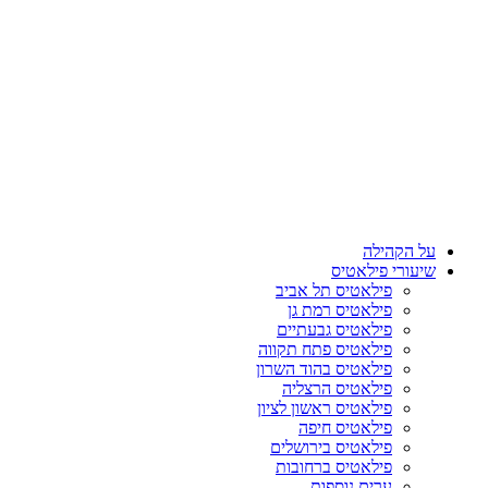
על הקהילה
שיעורי פילאטיס
פילאטיס תל אביב
פילאטיס רמת גן
פילאטיס גבעתיים
פילאטיס פתח תקווה
פילאטיס בהוד השרון
פילאטיס הרצליה
פילאטיס ראשון לציון
פילאטיס חיפה
פילאטיס בירושלים
פילאטיס ברחובות
ערים נוספות